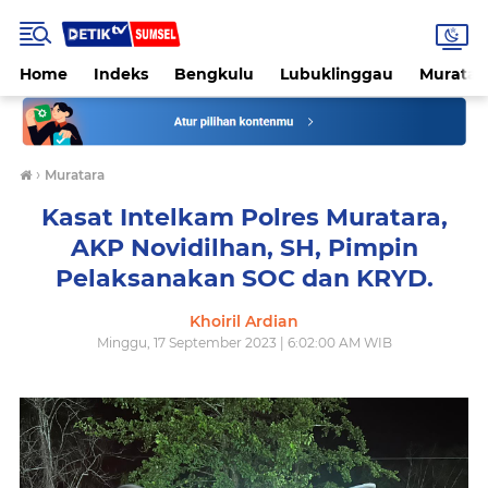
Home
Indeks
Bengkulu
Lubuklinggau
Muratar
›
Muratara
Kasat Intelkam Polres Muratara,
AKP Novidilhan, SH, Pimpin
Pelaksanakan SOC dan KRYD.
Khoiril Ardian
Minggu, 17 September 2023 | 6:02:00 AM WIB