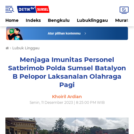
Home
Indeks
Bengkulu
Lubuklinggau
Muratar
›
Lubuk Linggau
Menjaga Imunitas Personel
Satbrimob Polda Sumsel Batalyon
B Pelopor Laksanalan Olahraga
Pagi
Khoiril Ardian
Senin, 11 Desember 2023 | 8:25:00 PM WIB