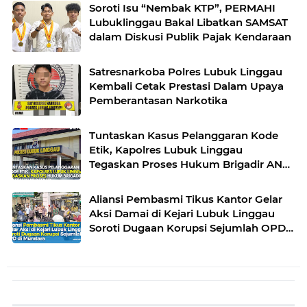
Pendidikan dan Kebudayaan
Soroti Isu “Nembak KTP”, PERMAHI
Lubuklinggau Bakal Libatkan SAMSAT
dalam Diskusi Publik Pajak Kendaraan
Satresnarkoba Polres Lubuk Linggau
Kembali Cetak Prestasi Dalam Upaya
Pemberantasan Narkotika
Tuntaskan Kasus Pelanggaran Kode
Etik, Kapolres Lubuk Linggau
Tegaskan Proses Hukum Brigadir AN
Sesuai Prosedur
Aliansi Pembasmi Tikus Kantor Gelar
Aksi Damai di Kejari Lubuk Linggau
Soroti Dugaan Korupsi Sejumlah OPD
di Muratara