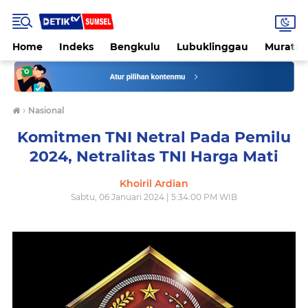
Home
Indeks
Bengkulu
Lubuklinggau
Muratar
›
Nasional
Komitmen TNI Netral Pada Pemilu
2024, Netralitas TNI Harga Mati
Khoiril Ardian
Sabtu, 06 Januari 2024 | 5:34:00 PM WIB