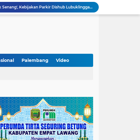
Lantik Pejabat Baru, JM Bupati Empat Lawang: Jabatan Adalah Amanah, Segera Berinovasi Demi Empat Lawang MADANI!
KAMMI Muratara Dukung MUI dalam Upaya Penegakan Hukum terhadap Aktivitas LGBT
ahkan 2 Kilogram Sabu.
Optimalkan Penanganan Perkara, Kasi Pidum Kejari Musi Rawas Ikuti Bimtek AI dan Big Data
Gelorakan Program Strategis Nasional, Joncik Muhamad Tinjau Proyek Sekolah Rakyat Rp234 Miliar
KAMMI Muratara Sukses Gelar Talk Show Peringatan Harlah Kabupaten Musi Rawas Utara ke-13
Tutup MagangHub Batch III, Menaker Ajak Peserta Ikuti Sertifikasi Kompetensi untuk Perkuat Daya Saing
Di Balik Aksi dan Narasi Kericuhan: Memahami Manifesto Perjuangan Cipayung Plus Kota Lubuk Linggau
sional
Palembang
Video
Tingkatkan Kualitas Insan Pers, PWI Musi Rawas Gelar Pelatihan Jurnalistik Berbasis Kompetensi dan Storytelling.
Sarat Praktik 'Asal Bapak Senang', Kebijakan Parkir Dishub Lubuklinggau Menuai Sorotan Tajam