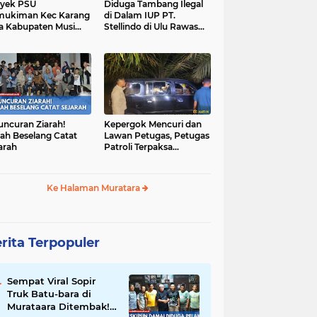
yek PSU
Diduga Tambang Ilegal
mukiman Kec Karang
di Dalam IUP PT.
a Kabupaten Musi
Stellindo di Ulu Rawas
as Utara Diduga
Menjadi Sarang Mafia
jadi Ajang Korupsi
Peti!
uncuran Ziarah!
Kepergok Mencuri dan
ah Beselang Catat
Lawan Petugas, Petugas
arah
Patroli Terpaksa
Lumpuhkan Dengan
Peluru Karet
Ke Halaman Muratara
rita Terpopuler
Sempat Viral Sopir
Truk Batu-bara di
Murataara Ditembak!