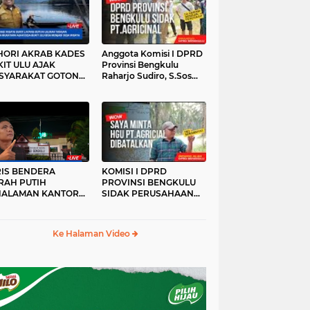
HORI AKRAB KADES
Anggota Komisi I DPRD
IT ULU AJAK
Provinsi Bengkulu
SYARAKAT GOTONG
Raharjo Sudiro, S.Sos
YONG
Sidak PT.agricinal
Bengkulu Utara
RIS BENDERA
KOMISI I DPRD
RAH PUTIH
PROVINSI BENGKULU
HALAMAN KANTOR
SIDAK PERUSAHAAN
KANWIL ATR/BPN
PT. AGRICINAL
OVINSI BENGKULU
BENGKULU UTARA
DAK DI TURUNKAN
Ke Halaman Video
MALAM HARI
RKESAN LUPA JAS
RAH