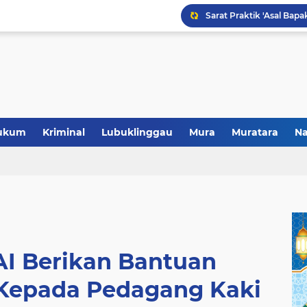
Polres Musi Rawas Musn
ukum
Kriminal
Lubuklinggau
Mura
Muratara
Na
AI Berikan Bantuan
 Kepada Pedagang Kaki