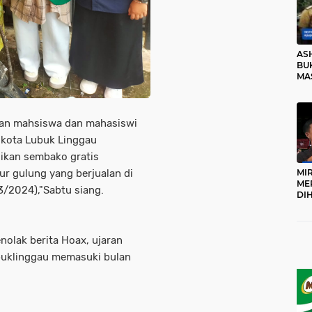
AS
BUK
MA
RO
han mahsiswa dan mahasiswi
r kota Lubuk Linggau
ikan sembako gratis
ur gulung yang berjualan di
MI
ME
/3/2024),"Sabtu siang.
DI
KA
PR
TI
olak berita Hoax, ujaran
DI
TE
ubuklinggau memasuki bulan
ME