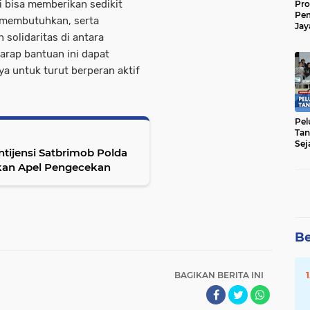
 bisa memberikan sedikit
Pro
Pe
 membutuhkan, serta
Jay
olidaritas di antara
Raw
Men
rap bantuan ini dapat
ya untuk turut berperan aktif
Pel
Tan
Sej
ontijensi Satbrimob Polda
kan Apel Pengecekan
Be
BAGIKAN BERITA INI