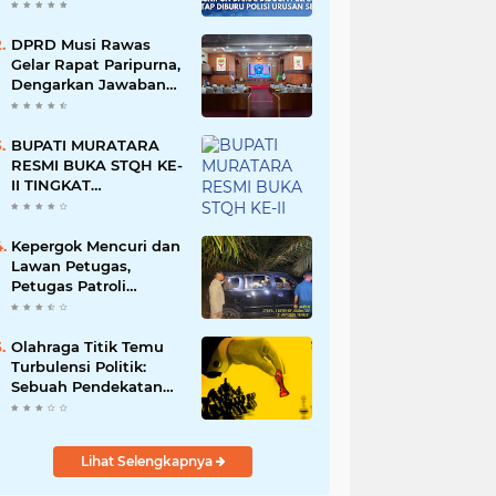
Namun Dikabarkan
Berdamai
DPRD Musi Rawas
Gelar Rapat Paripurna,
Dengarkan Jawaban
Eksekutif Atas 4
Raperda Tahun 2026
BUPATI MURATARA
RESMI BUKA STQH KE-
II TINGKAT
KABUPATEN
MURATARA
Kepergok Mencuri dan
Lawan Petugas,
Petugas Patroli
Terpaksa Lumpuhkan
Dengan Peluru Karet
Olahraga Titik Temu
Turbulensi Politik:
Sebuah Pendekatan
Batalnya Tuan Rumah
Piala Dunia U-20
Lihat Selengkapnya