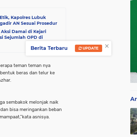
tik, Kapolres Lubuk
gadir AN Sesuai Prosedur
Aksi Damai di Kejari
si Sejumlah OPD di
×
Berita Terbaru
UPDATE
 berapa teman teman nya
entuk beras dan telur ke
Azhar.
Ar
ga sembakok melonjak naik
i dan bisa meringankan beban
mampaat,"kata asnisya.