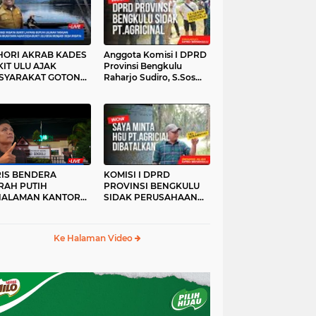
HORI AKRAB KADES
Anggota Komisi I DPRD
IT ULU AJAK
Provinsi Bengkulu
SYARAKAT GOTONG
Raharjo Sudiro, S.Sos
YONG
Sidak PT.agricinal
Bengkulu Utara
RIS BENDERA
KOMISI I DPRD
RAH PUTIH
PROVINSI BENGKULU
HALAMAN KANTOR
SIDAK PERUSAHAAN
KANWIL ATR/BPN
PT. AGRICINAL
OVINSI BENGKULU
BENGKULU UTARA
DAK DI TURUNKAN
Ke Halaman Video
MALAM HARI
RKESAN LUPA JAS
RAH