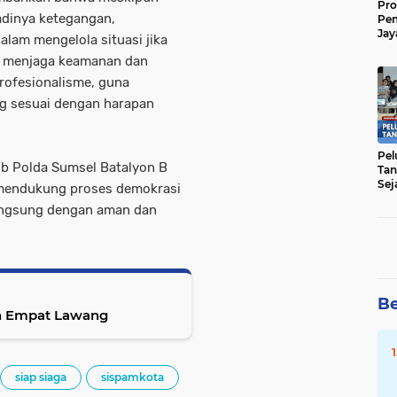
Pro
adinya ketegangan,
Pe
Jay
lam mengelola situasi jika
Raw
k menjaga keamanan dan
Men
rofesionalisme, guna
g sesuai dengan harapan
Pel
ob Polda Sumsel Batalyon B
Tan
Sej
 mendukung proses demokrasi
angsung dengan aman dan
Be
en Empat Lawang
siap siaga
sispamkota