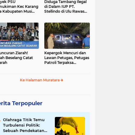
yek PSU
Diduga Tambang Ilegal
mukiman Kec Karang
di Dalam IUP PT.
a Kabupaten Musi
Stellindo di Ulu Rawas
as Utara Diduga
Menjadi Sarang Mafia
jadi Ajang Korupsi
Peti!
uncuran Ziarah!
Kepergok Mencuri dan
ah Beselang Catat
Lawan Petugas, Petugas
arah
Patroli Terpaksa
Lumpuhkan Dengan
Peluru Karet
Ke Halaman Muratara
rita Terpopuler
Olahraga Titik Temu
Turbulensi Politik:
Sebuah Pendekatan