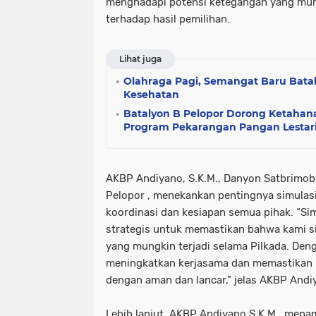
menghadapi potensi ketegangan yang mungk
terhadap hasil pemilihan.
Lihat juga
Olahraga Pagi, Semangat Baru Bata
Kesehatan
Batalyon B Pelopor Dorong Ketaha
Program Pekarangan Pangan Lestari
AKBP Andiyano, S.K.M., Danyon Satbrimob
Pelopor , menekankan pentingnya simulas
koordinasi dan kesiapan semua pihak. “Si
strategis untuk memastikan bahwa kami si
yang mungkin terjadi selama Pilkada. Denga
meningkatkan kerjasama dan memastikan p
dengan aman dan lancar,” jelas AKBP Andi
Lebih lanjut, AKBP Andiyano S.K.M., me