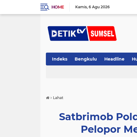
HOME
Kamis
6 Agu 2026
Indeks
Bengkulu
Headline
H
›
Lahat
Satbrimob Pol
Pelopor Me