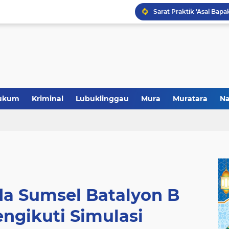
Polres Musi Rawas Musn
ukum
Kriminal
Lubuklinggau
Mura
Muratara
Na
da Sumsel Batalyon B
ngikuti Simulasi