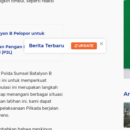
in timbul, seperti reaksi
lyon B Pelopor untuk
×
Berita Terbaru
UPDATE
nan Pangan Lewat
 (P2L)
 Polda Sumsel Batalyon B
i ini untuk memperkuat
mulasi ini merupakan langkah
Ar
ap menangani berbagai situasi
n latihan ini, kami dapat
elaksanaan Pilkada berjalan
yano.
nambahkan bahwa meskipun