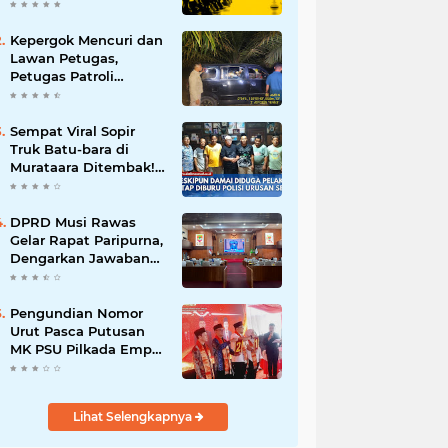
Batalnya Tuan Rumah
Piala Dunia U-20
Kepergok Mencuri dan
Lawan Petugas,
Petugas Patroli
Terpaksa Lumpuhkan
Dengan Peluru Karet
Sempat Viral Sopir
Truk Batu-bara di
Murataara Ditembak!
Namun Dikabarkan
Berdamai
DPRD Musi Rawas
Gelar Rapat Paripurna,
Dengarkan Jawaban
Eksekutif Atas 4
Raperda Tahun 2026
Pengundian Nomor
Urut Pasca Putusan
MK PSU Pilkada Empat
Lawang
Lihat Selengkapnya