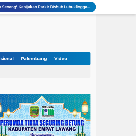
Lantik Pejabat Baru, JM Bupati Empat Lawang: Jabatan Adalah Amanah, Segera Berinovasi Demi Empat Lawang MADANI!
KAMMI Muratara Dukung MUI dalam Upaya Penegakan Hukum terhadap Aktivitas LGBT
ahkan 2 Kilogram Sabu.
Optimalkan Penanganan Perkara, Kasi Pidum Kejari Musi Rawas Ikuti Bimtek AI dan Big Data
Gelorakan Program Strategis Nasional, Joncik Muhamad Tinjau Proyek Sekolah Rakyat Rp234 Miliar
KAMMI Muratara Sukses Gelar Talk Show Peringatan Harlah Kabupaten Musi Rawas Utara ke-13
Tutup MagangHub Batch III, Menaker Ajak Peserta Ikuti Sertifikasi Kompetensi untuk Perkuat Daya Saing
Di Balik Aksi dan Narasi Kericuhan: Memahami Manifesto Perjuangan Cipayung Plus Kota Lubuk Linggau
sional
Palembang
Video
Tingkatkan Kualitas Insan Pers, PWI Musi Rawas Gelar Pelatihan Jurnalistik Berbasis Kompetensi dan Storytelling.
Sarat Praktik 'Asal Bapak Senang', Kebijakan Parkir Dishub Lubuklinggau Menuai Sorotan Tajam