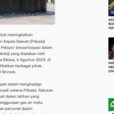
AS
BUK
MA
RO
ntuk meningkatkan
 Kepala Daerah (Pilkada)
Pelopor berpartisipasi dalam
kota) yang diadakan oleh
da Selasa, 6 Agustus 2024, di
MI
ibatkan berbagai pihak,
ME
DI
l Brimob.
KA
PR
TI
iapan dalam menghadapi
DI
rjadi selama Pilkada. Ratusan
TE
ME
bat dalam latihan yang
nggunaan gas air mata.
kan personel dalam