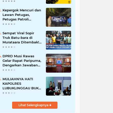
Batalnya Tuan Rumah
Piala Dunia U-20
Kepergok Mencuri dan
Lawan Petugas,
Petugas Patroli
Terpaksa Lumpuhkan
Dengan Peluru Karet
Sempat Viral Sopir
Truk Batu-bara di
Murataara Ditembak!
Namun Dikabarkan
Berdamai
DPRD Musi Rawas
Gelar Rapat Paripurna,
Dengarkan Jawaban
Eksekutif Atas 4
Raperda Tahun 2026
MULIAHNYA HATI
KAPOLRES
LUBUKLINGGAU BUKA
BIMBEL UNTUK ANAK
- ANAK KURANG
MAMPU
Lihat Selengkapnya