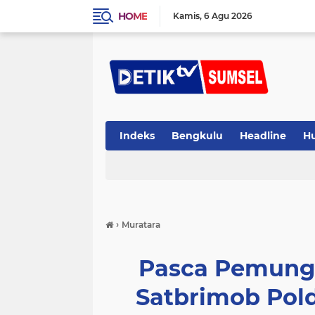
HOME
Kamis
6 Agu 2026
Indeks
Bengkulu
Headline
H
›
Muratara
Pasca Pemungu
Satbrimob Pol