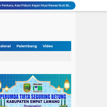
Optimalkan Penanganan Perkara, Kasi Pidum Kejari Musi Rawas Ikuti Bimtek AI dan Big Data
Gelorakan Program Strategis Nasional, Joncik Muhamad Tinjau Proyek Sekolah Rakyat Rp234 Miliar
KAMMI Muratara Sukses Gelar Talk Show Peringatan Harlah Kabupaten Musi Rawas Utara ke-13
Tutup MagangHub Batch III, Menaker Ajak Peserta Ikuti Sertifikasi Kompetensi untuk Perkuat Daya Saing
Di Balik Aksi dan Narasi Kericuhan: Memahami Manifesto Perjuangan Cipayung Plus Kota Lubuk Linggau
Tingkatkan Kualitas Insan Pers, PWI Musi Rawas Gelar Pelatihan Jurnalistik Berbasis Kompetensi dan Storytelling.
Sarat Praktik 'Asal Bapak Senang', Kebijakan Parkir Dishub Lubuklinggau Menuai Sorotan Tajam
Lantik Pejabat Baru, JM Bupati Empat Lawang: Jabatan Adalah Amanah, Segera Berinovasi Demi Empat Lawang MADANI!
sional
Palembang
Video
KAMMI Muratara Dukung MUI dalam Upaya Penegakan Hukum terhadap Aktivitas LGBT
ahkan 2 Kilogram Sabu.