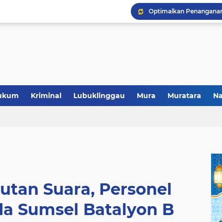
ukum
Kriminal
Lubuklinggau
Mura
Muratara
Na
Polres Musi Rawas Musn
tan Suara, Personel
da Sumsel Batalyon B