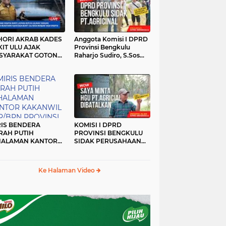
HORI AKRAB KADES
Anggota Komisi I DPRD
IT ULU AJAK
Provinsi Bengkulu
SYARAKAT GOTONG
Raharjo Sudiro, S.Sos
YONG
Sidak PT.agricinal
Bengkulu Utara
RIS BENDERA
KOMISI I DPRD
RAH PUTIH
PROVINSI BENGKULU
HALAMAN KANTOR
SIDAK PERUSAHAAN
KANWIL ATR/BPN
PT. AGRICINAL
OVINSI BENGKULU
BENGKULU UTARA
DAK DI TURUNKAN
Ke Halaman Video
MALAM HARI
RKESAN LUPA JAS
RAH