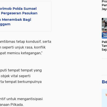
Pro
Pe
tbrimob Polda Sumsel
Jay
l Pergeseran Pasukan
Raw
Men
an Menembak Bagi
enggam
amtibmas tetap kondusif, serta
Pel
Tan
seperti unjuk rasa, konflik
Sej
dapat memicu ketegangan,”
liputi tempat tempat yang
objek vital seperti
Be
rta tempat berkumpulnya
ntif untuk mengantisipasi
naan Pilkada.