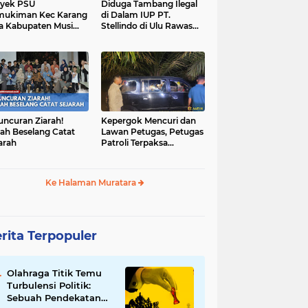
yek PSU
Diduga Tambang Ilegal
mukiman Kec Karang
di Dalam IUP PT.
a Kabupaten Musi
Stellindo di Ulu Rawas
as Utara Diduga
Menjadi Sarang Mafia
jadi Ajang Korupsi
Peti!
uncuran Ziarah!
Kepergok Mencuri dan
ah Beselang Catat
Lawan Petugas, Petugas
arah
Patroli Terpaksa
Lumpuhkan Dengan
Peluru Karet
Ke Halaman Muratara
rita Terpopuler
Olahraga Titik Temu
Turbulensi Politik:
Sebuah Pendekatan