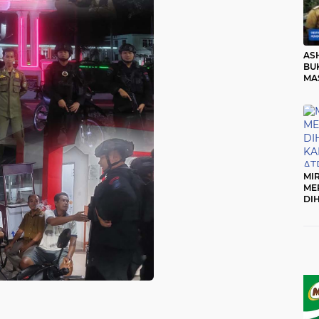
AS
BUK
MA
RO
MI
ME
DI
KA
PR
TI
DI
TE
ME