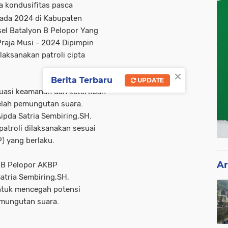
a kondusifitas pasca
kada 2024 di Kabupaten
el Batalyon B Pelopor Yang
raja Musi - 2024 Dipimpin
aksanakan patroli cipta
×
Berita Terbaru
UPDATE
tuasi keamanan dan ketertiban
elah pemungutan suara.
ipda Satria Sembiring,SH.
atroli dilaksanakan sesuai
) yang berlaku.
Ar
 B Pelopor AKBP
atria Sembiring,SH,
untuk mencegah potensi
mungutan suara.