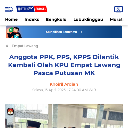
Home
Indeks
Bengkulu
Lubuklinggau
Muratar
›
Empat Lawang
Anggota PPK, PPS, KPPS Dilantik
Kembali Oleh KPU Empat Lawang
Pasca Putusan MK
Khoiril Ardian
Selasa, 15 April 2025 | 7:24:00 AM WIB