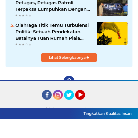
Petugas, Petugas Patroli
Terpaksa Lumpuhkan Dengan
Peluru Karet
Olahraga Titik Temu Turbulensi
Politik: Sebuah Pendekatan
Batalnya Tuan Rumah Piala
Dunia U-20
Lihat Selengkapnya
Facebook
Instagram
Twitter
YouTube
Redaksi
Pedoman Media Siber
Tingkatkan Kualitas Insan Pers, P
Copyright ©
2026 Detik TV Sumsel