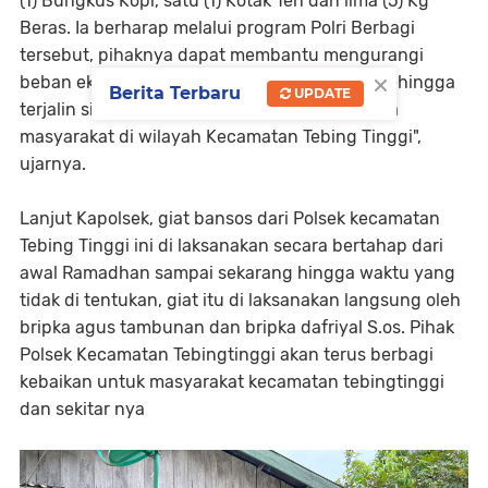
(1) Bungkus Kopi, satu (1) Kotak Teh dan lima (5) Kg
Beras. Ia berharap melalui program Polri Berbagi
tersebut, pihaknya dapat membantu mengurangi
×
beban ekonomi warga yang kurang mampu sehingga
Berita Terbaru
UPDATE
terjalin sinergitas kebersamaan dengan warga
masyarakat di wilayah Kecamatan Tebing Tinggi",
ujarnya.
Lanjut Kapolsek, giat bansos dari Polsek kecamatan
Tebing Tinggi ini di laksanakan secara bertahap dari
awal Ramadhan sampai sekarang hingga waktu yang
tidak di tentukan, giat itu di laksanakan langsung oleh
bripka agus tambunan dan bripka dafriyal S.os. Pihak
Polsek Kecamatan Tebingtinggi akan terus berbagi
kebaikan untuk masyarakat kecamatan tebingtinggi
dan sekitar nya