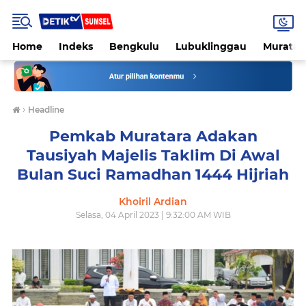
Home
Indeks
Bengkulu
Lubuklinggau
Muratar
›
Headline
Pemkab Muratara Adakan
Tausiyah Majelis Taklim Di Awal
Bulan Suci Ramadhan 1444 Hijriah
Khoiril Ardian
Selasa, 04 April 2023 | 9:32:00 AM WIB