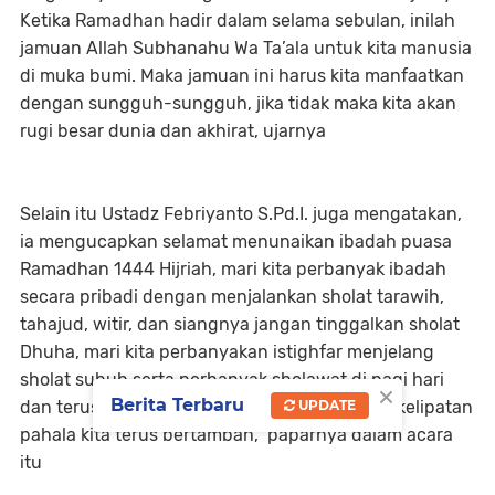
Ketika Ramadhan hadir dalam selama sebulan, inilah
jamuan Allah Subhanahu Wa Ta’ala untuk kita manusia
di muka bumi. Maka jamuan ini harus kita manfaatkan
dengan sungguh-sungguh, jika tidak maka kita akan
rugi besar dunia dan akhirat, ujarnya
Selain itu Ustadz Febriyanto S.Pd.I. juga mengatakan,
ia mengucapkan selamat menunaikan ibadah puasa
Ramadhan 1444 Hijriah, mari kita perbanyak ibadah
secara pribadi dengan menjalankan sholat tarawih,
tahajud, witir, dan siangnya jangan tinggalkan sholat
Dhuha, mari kita perbanyakan istighfar menjelang
sholat subuh serta perbanyak sholawat di pagi hari
×
Berita Terbaru
dan teruslah berpuasa, Insya Allah kelipatan-kelipatan
UPDATE
pahala kita terus bertambah,” paparnya dalam acara
itu