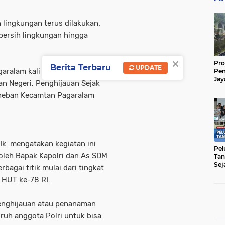
 lingkungan terus dilakukan.
 bersih lingkungan hingga
×
Pro
Berita Terbaru
UPDATE
aralam kali ini. Kegiatan
Pe
Jay
n Negeri, Penghijauan Sejak
Raw
 Gheban Kecamtan Pagaralam
Men
Ik mengatakan kegiatan ini
Pel
 oleh Bapak Kapolri dan As SDM
Tan
Sej
bagai titik mulai dari tingkat
 HUT ke-78 RI.
penghijauan atau penanaman
uh anggota Polri untuk bisa