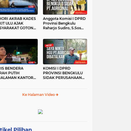
HORI AKRAB KADES
Anggota Komisi I DPRD
IT ULU AJAK
Provinsi Bengkulu
SYARAKAT GOTONG
Raharjo Sudiro, S.Sos
YONG
Sidak PT.agricinal
Bengkulu Utara
RIS BENDERA
KOMISI I DPRD
RAH PUTIH
PROVINSI BENGKULU
HALAMAN KANTOR
SIDAK PERUSAHAAN
KANWIL ATR/BPN
PT. AGRICINAL
OVINSI BENGKULU
BENGKULU UTARA
DAK DI TURUNKAN
Ke Halaman Video
MALAM HARI
RKESAN LUPA JAS
RAH
tikel Pilihan