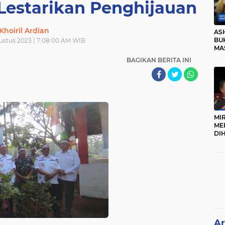
Lestarikan Penghijauan
Khoiril Ardian
AS
BUK
ustus 2023 | 7:08:00 AM WIB
MA
RO
BAGIKAN BERITA INI
MI
ME
DI
KA
PR
TI
DI
TE
ME
Ar