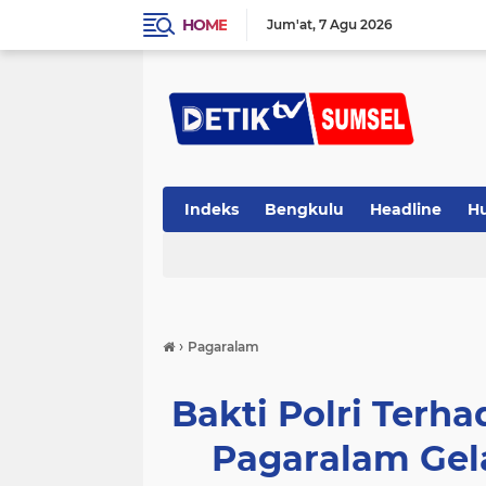
HOME
Jum'at
7 Agu 2026
Indeks
Bengkulu
Headline
H
›
Pagaralam
Bakti Polri Terh
Pagaralam Gela