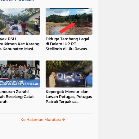
yek PSU
Diduga Tambang Ilegal
mukiman Kec Karang
di Dalam IUP PT.
a Kabupaten Musi
Stellindo di Ulu Rawas
as Utara Diduga
Menjadi Sarang Mafia
jadi Ajang Korupsi
Peti!
uncuran Ziarah!
Kepergok Mencuri dan
ah Beselang Catat
Lawan Petugas, Petugas
arah
Patroli Terpaksa
Lumpuhkan Dengan
Peluru Karet
Ke Halaman Muratara