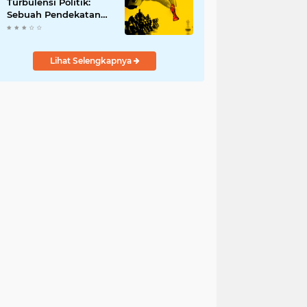
Turbulensi Politik:
Sebuah Pendekatan
Batalnya Tuan Rumah
Piala Dunia U-20
Lihat Selengkapnya