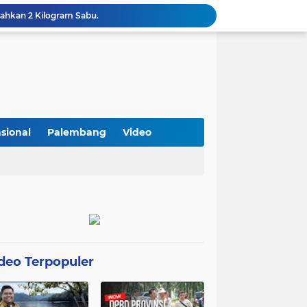
ahkan 2 Kilogram Sabu.
Optimalkan Penanganan Perkara, Kasi Pidum Kejari Musi Rawas Ikuti Bimtek AI dan Big Data
Gelorakan Program Strategis Nasional, Joncik Muhamad Tinjau Proyek Sekolah Rakyat Rp234 Miliar
KAMMI Muratara Sukses Gelar Talk Show Peringatan Harlah Kabupaten Musi Rawas Utara ke-13
Tutup MagangHub Batch III, Menaker Ajak Peserta Ikuti Sertifikasi Kompetensi untuk Perkuat Daya Saing
Di Balik Aksi dan Narasi Kericuhan: Memahami Manifesto Perjuangan Cipayung Plus Kota Lubuk Linggau
Tingkatkan Kualitas Insan Pers, PWI Musi Rawas Gelar Pelatihan Jurnalistik Berbasis Kompetensi dan Storytelling.
Sarat Praktik 'Asal Bapak Senang', Kebijakan Parkir Dishub Lubuklinggau Menuai Sorotan Tajam
sional
Palembang
Video
Lantik Pejabat Baru, JM Bupati Empat Lawang: Jabatan Adalah Amanah, Segera Berinovasi Demi Empat Lawang MADANI!
KAMMI Muratara Dukung MUI dalam Upaya Penegakan Hukum terhadap Aktivitas LGBT
deo Terpopuler