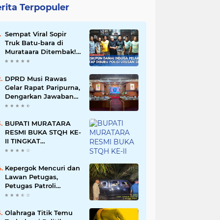
rita Terpopuler
Sempat Viral Sopir
Truk Batu-bara di
Murataara Ditembak!
Namun Dikabarkan
Berdamai
DPRD Musi Rawas
Gelar Rapat Paripurna,
Dengarkan Jawaban
Eksekutif Atas 4
Raperda Tahun 2026
BUPATI MURATARA
RESMI BUKA STQH KE-
II TINGKAT
KABUPATEN
MURATARA
Kepergok Mencuri dan
Lawan Petugas,
Petugas Patroli
Terpaksa Lumpuhkan
Dengan Peluru Karet
Olahraga Titik Temu