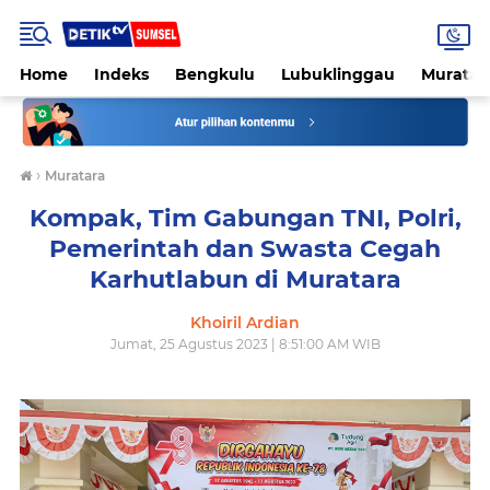
Home
Indeks
Bengkulu
Lubuklinggau
Muratar
›
Muratara
Kompak, Tim Gabungan TNI, Polri,
Pemerintah dan Swasta Cegah
Karhutlabun di Muratara
Khoiril Ardian
Jumat, 25 Agustus 2023 | 8:51:00 AM WIB