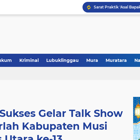
Polres Musi Rawas Musn
ukum
Kriminal
Lubuklinggau
Mura
Muratara
Na
Sukses Gelar Talk Show
rlah Kabupaten Musi
 Utara ke-13