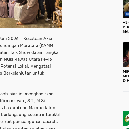
AS
BUK
MA
RO
Juni 2026 – Kesatuan Aksi
rundingan Muratara (KAMMI
atan Talk Show dalam rangka
en Musi Rawas Utara ke-13
Potensi Lokal, Mengatasi
MI
 Berkelanjutan untuk
ME
DI
KA
PR
antusias ini menghadirkan
TI
DI
lfirmansyah,, S.T., M.Si
TE
ivis hukum) dan Mahmudatun
ME
i berlangsung secara interaktif
terkait pembangunan daerah,
katan kualitas sumber daya