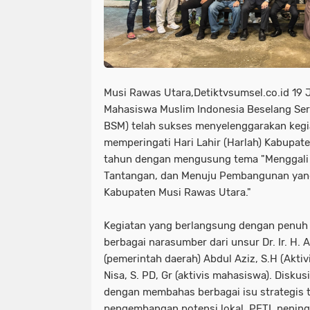
Musi Rawas Utara,Detiktvsumsel.co.id 19 
Mahasiswa Muslim Indonesia Beselang Se
BSM) telah sukses menyelenggarakan kegi
memperingati Hari Lahir (Harlah) Kabupat
tahun dengan mengusung tema "Menggali 
Tantangan, dan Menuju Pembangunan yang
Kabupaten Musi Rawas Utara."
Kegiatan yang berlangsung dengan penuh 
berbagai narasumber dari unsur Dr. Ir. H. A
(pemerintah daerah) Abdul Aziz, S.H (Akt
Nisa, S. PD, Gr (aktivis mahasiswa). Diskus
dengan membahas berbagai isu strategis 
pengembangan potensi lokal, PETI, pening