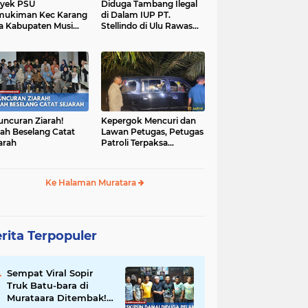
yek PSU
Diduga Tambang Ilegal
mukiman Kec Karang
di Dalam IUP PT.
a Kabupaten Musi
Stellindo di Ulu Rawas
as Utara Diduga
Menjadi Sarang Mafia
jadi Ajang Korupsi
Peti!
uncuran Ziarah!
Kepergok Mencuri dan
ah Beselang Catat
Lawan Petugas, Petugas
arah
Patroli Terpaksa
Lumpuhkan Dengan
Peluru Karet
Ke Halaman Muratara
rita Terpopuler
Sempat Viral Sopir
Truk Batu-bara di
Murataara Ditembak!