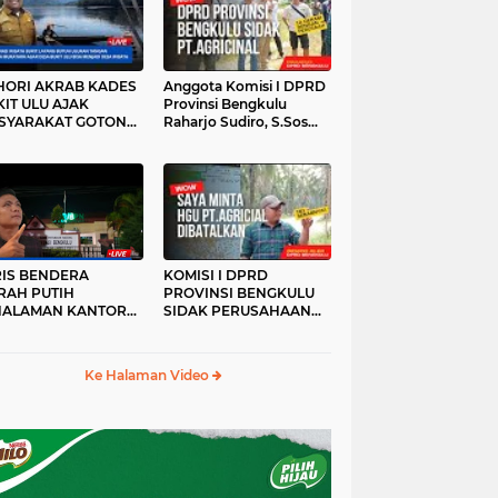
HORI AKRAB KADES
Anggota Komisi I DPRD
IT ULU AJAK
Provinsi Bengkulu
SYARAKAT GOTONG
Raharjo Sudiro, S.Sos
YONG
Sidak PT.agricinal
Bengkulu Utara
RIS BENDERA
KOMISI I DPRD
RAH PUTIH
PROVINSI BENGKULU
HALAMAN KANTOR
SIDAK PERUSAHAAN
KANWIL ATR/BPN
PT. AGRICINAL
OVINSI BENGKULU
BENGKULU UTARA
DAK DI TURUNKAN
Ke Halaman Video
MALAM HARI
RKESAN LUPA JAS
RAH