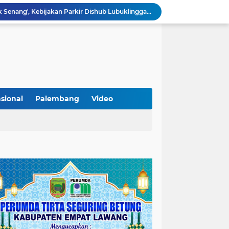
Lantik Pejabat Baru, JM Bupati Empat Lawang: Jabatan Adalah Amanah, Segera Berinovasi Demi Empat Lawang MADANI!
KAMMI Muratara Dukung MUI dalam Upaya Penegakan Hukum terhadap Aktivitas LGBT
ahkan 2 Kilogram Sabu.
Optimalkan Penanganan Perkara, Kasi Pidum Kejari Musi Rawas Ikuti Bimtek AI dan Big Data
Gelorakan Program Strategis Nasional, Joncik Muhamad Tinjau Proyek Sekolah Rakyat Rp234 Miliar
KAMMI Muratara Sukses Gelar Talk Show Peringatan Harlah Kabupaten Musi Rawas Utara ke-13
Tutup MagangHub Batch III, Menaker Ajak Peserta Ikuti Sertifikasi Kompetensi untuk Perkuat Daya Saing
Di Balik Aksi dan Narasi Kericuhan: Memahami Manifesto Perjuangan Cipayung Plus Kota Lubuk Linggau
sional
Palembang
Video
Tingkatkan Kualitas Insan Pers, PWI Musi Rawas Gelar Pelatihan Jurnalistik Berbasis Kompetensi dan Storytelling.
Sarat Praktik 'Asal Bapak Senang', Kebijakan Parkir Dishub Lubuklinggau Menuai Sorotan Tajam