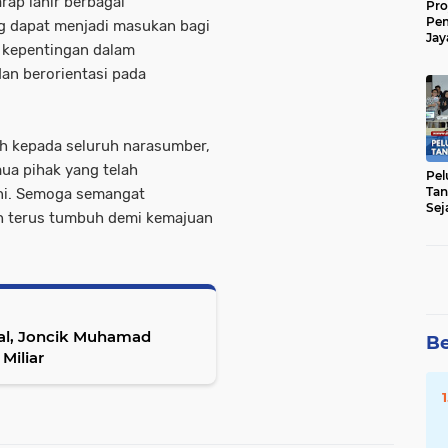
rap lahir berbagai
Pro
Pe
g dapat menjadi masukan bagi
Jay
 kepentingan dalam
Raw
Men
an berorientasi pada
h kepada seluruh narasumber,
mua pihak yang telah
Pel
Tan
ni. Semoga semangat
Sej
ah terus tumbuh demi kemajuan
nal, Joncik Muhamad
Be
Miliar