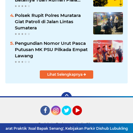
Dunia U-20
Polsek Rupit Polres Muratara
Giat Patroli di Jalan Lintas
Sumatera
Pengundian Nomor Urut Pasca
Putusan MK PSU Pilkada Empat
Lawang
Lihat Selengkapnya
Facebook
Instagram
Twitter
YouTube
Redaksi
Pedoman Media Siber
at Praktik 'Asal Bapak Senang', Kebijakan Parkir Dishub Lubuklinggau Me
Copyright ©
2026 Detik TV Sumsel