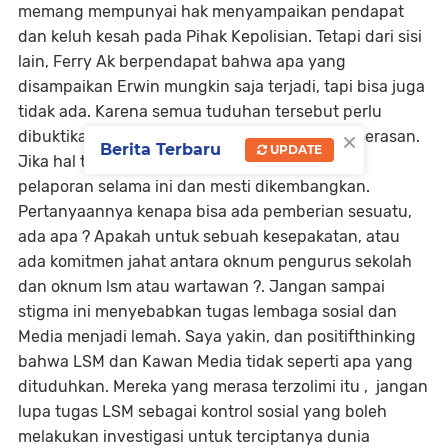
memang mempunyai hak menyampaikan pendapat
dan keluh kesah pada Pihak Kepolisian. Tetapi dari sisi
lain, Ferry Ak berpendapat bahwa apa yang
disampaikan Erwin mungkin saja terjadi, tapi bisa juga
tidak ada. Karena semua tuduhan tersebut perlu
×
dibuktikan jika memang bener ada terjadi pemerasan.
Berita Terbaru
UPDATE
Jika hal tersebut benar adanya mestinya ada
pelaporan selama ini dan mesti dikembangkan.
Pertanyaannya kenapa bisa ada pemberian sesuatu,
ada apa ? Apakah untuk sebuah kesepakatan, atau
ada komitmen jahat antara oknum pengurus sekolah
dan oknum lsm atau wartawan ?. Jangan sampai
stigma ini menyebabkan tugas lembaga sosial dan
Media menjadi lemah. Saya yakin, dan positifthinking
bahwa LSM dan Kawan Media tidak seperti apa yang
dituduhkan. Mereka yang merasa terzolimi itu , jangan
lupa tugas LSM sebagai kontrol sosial yang boleh
melakukan investigasi untuk terciptanya dunia