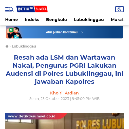
Home
Indeks
Bengkulu
Lubuklinggau
Muratar
›
Lubuklinggau
Resah ada LSM dan Wartawan
Nakal, Pengurus PGRI Lakukan
Audensi di Polres Lubuklinggau, ini
jawaban Kapolres
Khoiril Ardian
Senin, 23 Oktober 2023 | 9:45:00 PM WIB