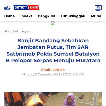
Home
Indeks
Bengkulu
Lubuklinggau
Muratar
›
Lubuk Linggau
Banjir Bandang Sebabkan
Jembatan Putus, Tim SAR
Satbrimob Polda Sumsel Batalyon
B Pelopor Serpas Menuju Muratara
Khoiril Ardian
Minggu, 31 Desember 2023 | 2:11:00 AM WIB