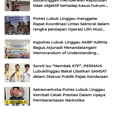
lubuklinggau memberikan keputusan
tidak objektif terhadap kasus hukum
pak Yatman
Polres Lubuk Linggau menggelar
Rapat Koordinasi Lintas Sektoral dalam
rangka persiapan Operasi Lilin Musi
dan pengamanan perayaan Natal 2025
Kapolres Lubuk Linggau AKBP Adithia
Bagus Arjunadi Menandatangani
Memorandum of Understanding
(MOU) bersama Kepala Dinas
Pendidikan dan Kebudayaan
Soroti Isu “Nembak KTP”, PERMAHI
Lubuklinggau Bakal Libatkan SAMSAT
dalam Diskusi Publik Pajak Kendaraan
Satresnarkoba Polres Lubuk Linggau
Kembali Cetak Prestasi Dalam Upaya
Pemberantasan Narkotika