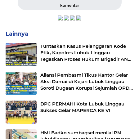
komentar
Lainnya
Tuntaskan Kasus Pelanggaran Kode
Etik, Kapolres Lubuk Linggau
Tegaskan Proses Hukum Brigadir AN
Sesuai Prosedur
Aliansi Pembasmi Tikus Kantor Gelar
Aksi Damai di Kejari Lubuk Linggau
Soroti Dugaan Korupsi Sejumlah OPD
di Muratara
DPC PERMAHI Kota Lubuk Linggau
Sukses Gelar MAPERCA KE VI
HMI Badko sumbagsel menilai PN