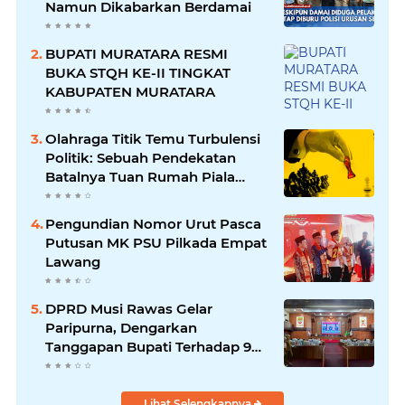
Namun Dikabarkan Berdamai
BUPATI MURATARA RESMI
BUKA STQH KE-II TINGKAT
KABUPATEN MURATARA
Olahraga Titik Temu Turbulensi
Politik: Sebuah Pendekatan
Batalnya Tuan Rumah Piala
Dunia U-20
Pengundian Nomor Urut Pasca
Putusan MK PSU Pilkada Empat
Lawang
DPRD Musi Rawas Gelar
Paripurna, Dengarkan
Tanggapan Bupati Terhadap 9
Raperda Inisiatif
Lihat Selengkapnya