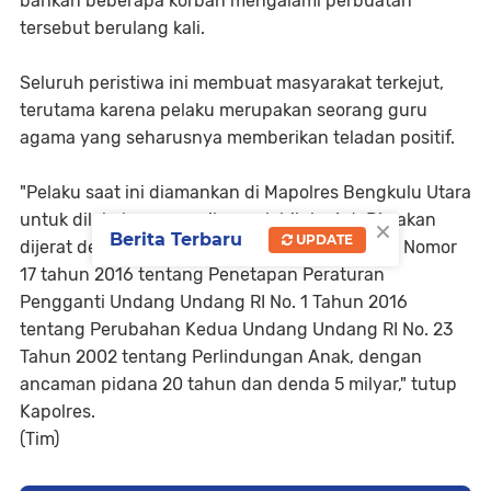
bahkan beberapa korban mengalami perbuatan
tersebut berulang kali.
Seluruh peristiwa ini membuat masyarakat terkejut,
terutama karena pelaku merupakan seorang guru
agama yang seharusnya memberikan teladan positif.
"Pelaku saat ini diamankan di Mapolres Bengkulu Utara
untuk dilakukan pemeriksaan lebih lanjut. Dia akan
×
Berita Terbaru
UPDATE
dijerat dengan Pasal 82 ayat 1 dan 2 junto 76E Nomor
17 tahun 2016 tentang Penetapan Peraturan
Pengganti Undang Undang RI No. 1 Tahun 2016
tentang Perubahan Kedua Undang Undang RI No. 23
Tahun 2002 tentang Perlindungan Anak, dengan
ancaman pidana 20 tahun dan denda 5 milyar," tutup
Kapolres.
(Tim)