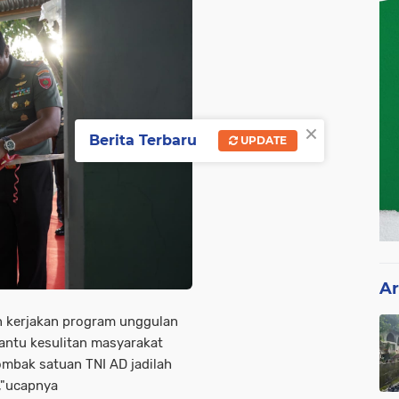
×
Berita Terbaru
UPDATE
Ar
n kerjakan program unggulan
ntu kesulitan masyarakat
ombak satuan TNI AD jadilah
t,"ucapnya