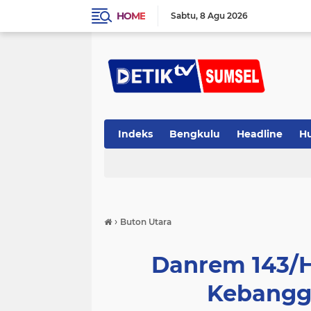
HOME
Sabtu
8 Agu 2026
Indeks
Bengkulu
Headline
H
›
Buton Utara
Danrem 143/H
Kebangg