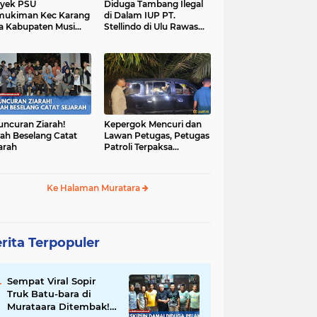
yek PSU
Diduga Tambang Ilegal
mukiman Kec Karang
di Dalam IUP PT.
a Kabupaten Musi
Stellindo di Ulu Rawas
as Utara Diduga
Menjadi Sarang Mafia
jadi Ajang Korupsi
Peti!
uncuran Ziarah!
Kepergok Mencuri dan
ah Beselang Catat
Lawan Petugas, Petugas
arah
Patroli Terpaksa
Lumpuhkan Dengan
Peluru Karet
Ke Halaman Muratara
rita Terpopuler
Sempat Viral Sopir
Truk Batu-bara di
Murataara Ditembak!