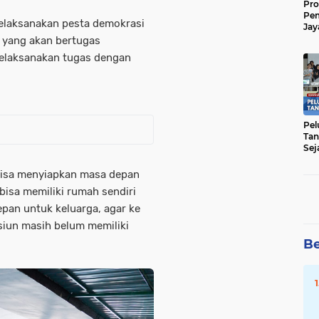
Pro
Pe
elaksanakan pesta demokrasi
Jay
Raw
n yang akan bertugas
Men
elaksanakan tugas dengan
Pel
Tan
Sej
bisa menyiapkan masa depan
isa memiliki rumah sendiri
pan untuk keluarga, agar ke
siun masih belum memiliki
Be