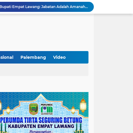
KAMMI Muratara Dukung MUI dalam Upaya Penegakan Hukum terhadap Aktivitas LGBT
ahkan 2 Kilogram Sabu.
Optimalkan Penanganan Perkara, Kasi Pidum Kejari Musi Rawas Ikuti Bimtek AI dan Big Data
Gelorakan Program Strategis Nasional, Joncik Muhamad Tinjau Proyek Sekolah Rakyat Rp234 Miliar
KAMMI Muratara Sukses Gelar Talk Show Peringatan Harlah Kabupaten Musi Rawas Utara ke-13
Tutup MagangHub Batch III, Menaker Ajak Peserta Ikuti Sertifikasi Kompetensi untuk Perkuat Daya Saing
Di Balik Aksi dan Narasi Kericuhan: Memahami Manifesto Perjuangan Cipayung Plus Kota Lubuk Linggau
Tingkatkan Kualitas Insan Pers, PWI Musi Rawas Gelar Pelatihan Jurnalistik Berbasis Kompetensi dan Storytelling.
sional
Palembang
Video
Sarat Praktik 'Asal Bapak Senang', Kebijakan Parkir Dishub Lubuklinggau Menuai Sorotan Tajam
Lantik Pejabat Baru, JM Bupati Empat Lawang: Jabatan Adalah Amanah, Segera Berinovasi Demi Empat Lawang MADANI!