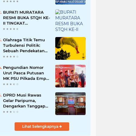
Namun Dikabarkan
Berdamai
BUPATI MURATARA
RESMI BUKA STQH KE-
II TINGKAT
KABUPATEN
MURATARA
Olahraga Titik Temu
Turbulensi Politik:
Sebuah Pendekatan
Batalnya Tuan Rumah
Piala Dunia U-20
Pengundian Nomor
Urut Pasca Putusan
MK PSU Pilkada Empat
Lawang
DPRD Musi Rawas
Gelar Paripurna,
Dengarkan Tanggapan
Bupati Terhadap 9
Raperda Inisiatif
Lihat Selengkapnya