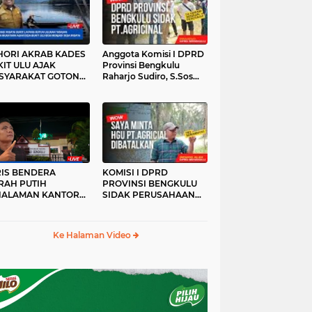
HORI AKRAB KADES
Anggota Komisi I DPRD
IT ULU AJAK
Provinsi Bengkulu
SYARAKAT GOTONG
Raharjo Sudiro, S.Sos
YONG
Sidak PT.agricinal
Bengkulu Utara
RIS BENDERA
KOMISI I DPRD
RAH PUTIH
PROVINSI BENGKULU
HALAMAN KANTOR
SIDAK PERUSAHAAN
KANWIL ATR/BPN
PT. AGRICINAL
OVINSI BENGKULU
BENGKULU UTARA
DAK DI TURUNKAN
Ke Halaman Video
MALAM HARI
RKESAN LUPA JAS
RAH