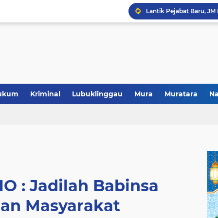
Polres Musi Rawas Musn
ukum
Kriminal
Lubuklinggau
Mura
Muratara
Na
O : Jadilah Babinsa
an Masyarakat