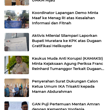
UMKM Hijau
Koordinator Lapangan Demo Minta
Maaf ke Menag RI atas Kesalahan
Informasi dan Fitnah
Aktivis Milenial Silampari Laporkan
Bupati Muratara ke KPK atas Dugaan
Gratifikasi Helikopter
Kaukus Muda Anti Korupsi (KAMAKSI)
Minta Kejaksaan Agung Periksa Franc
Reinhard Tumanggor Terkait Dugaan
Kasus Suap Hakim Korupsi Minyak
Goreng
Penyerahan Surat Dukungan Calon
Ketua Umum IKA Trisakti kepada
Maman Abdurahman
GAN Puji Pertemuan Mentan Amran
dengan Kementan Yordania,