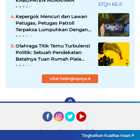
KABUPATEN MURATARA
Kepergok Mencuri dan Lawan
Petugas, Petugas Patroli
Terpaksa Lumpuhkan Dengan
Peluru Karet
Olahraga Titik Temu Turbulensi
Politik: Sebuah Pendekatan
Batalnya Tuan Rumah Piala
Dunia U-20
Lihat Selengkapnya
Facebook
Instagram
Twitter
YouTube
Redaksi
Pedoman Media Siber
Tingkatkan Kualitas Insan Pers, PWI
Copyright ©
2026 Detik TV Sumsel