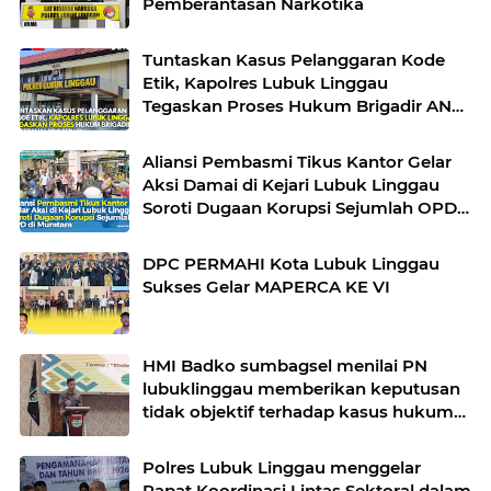
Pemberantasan Narkotika
Tuntaskan Kasus Pelanggaran Kode
Etik, Kapolres Lubuk Linggau
Tegaskan Proses Hukum Brigadir AN
Sesuai Prosedur
Aliansi Pembasmi Tikus Kantor Gelar
Aksi Damai di Kejari Lubuk Linggau
Soroti Dugaan Korupsi Sejumlah OPD
di Muratara
DPC PERMAHI Kota Lubuk Linggau
Sukses Gelar MAPERCA KE VI
HMI Badko sumbagsel menilai PN
lubuklinggau memberikan keputusan
tidak objektif terhadap kasus hukum
pak Yatman
Polres Lubuk Linggau menggelar
Rapat Koordinasi Lintas Sektoral dalam