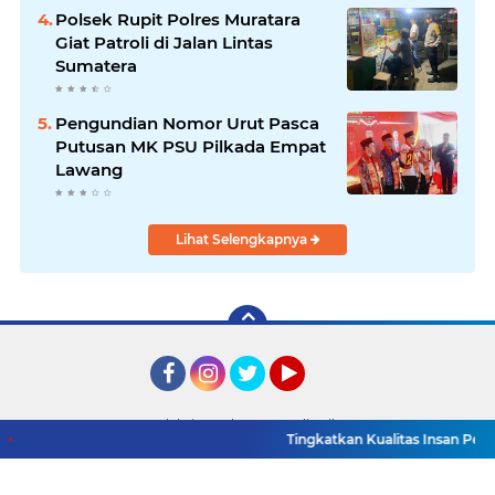
Polsek Rupit Polres Muratara
Giat Patroli di Jalan Lintas
Sumatera
Pengundian Nomor Urut Pasca
Putusan MK PSU Pilkada Empat
Lawang
Lihat Selengkapnya
Facebook
Instagram
Twitter
YouTube
Redaksi
Pedoman Media Siber
Tingkatkan Kualitas Insan Pers, PW
Copyright ©
2026 Detik TV Sumsel