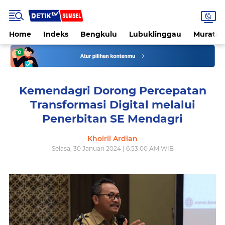
Home
Indeks
Bengkulu
Lubuklinggau
Muratar
Kemendagri Dorong Percepatan
Transformasi Digital melalui
Penerbitan SE Mendagri
Khoiril Ardian
Selasa, 30 Januari 2024 | 6:53:00 AM WIB