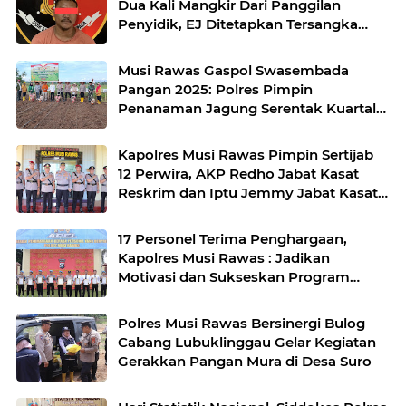
Dua Kali Mangkir Dari Panggilan
Penyidik, EJ Ditetapkan Tersangka
oleh Satreskrim Polres Musi Rawas
Musi Rawas Gaspol Swasembada
Pangan 2025: Polres Pimpin
Penanaman Jagung Serentak Kuartal
IV di Desa Air Satan
Kapolres Musi Rawas Pimpin Sertijab
12 Perwira, AKP Redho Jabat Kasat
Reskrim dan Iptu Jemmy Jabat Kasat
Resnarkoba
17 Personel Terima Penghargaan,
Kapolres Musi Rawas : Jadikan
Motivasi dan Sukseskan Program
Pemerintah
Polres Musi Rawas Bersinergi Bulog
Cabang Lubuklinggau Gelar Kegiatan
Gerakkan Pangan Mura di Desa Suro