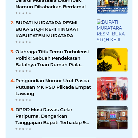
bara di Murataara Ditembak!
Namun Dikabarkan Berdamai
BUPATI MURATARA RESMI
BUKA STQH KE-II TINGKAT
KABUPATEN MURATARA
Olahraga Titik Temu Turbulensi
Politik: Sebuah Pendekatan
Batalnya Tuan Rumah Piala
Dunia U-20
Pengundian Nomor Urut Pasca
Putusan MK PSU Pilkada Empat
Lawang
DPRD Musi Rawas Gelar
Paripurna, Dengarkan
Tanggapan Bupati Terhadap 9
Raperda Inisiatif