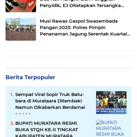
Penyidik, EJ Ditetapkan Tersangka
oleh Satreskrim Polres Musi Rawas
Musi Rawas Gaspol Swasembada
Pangan 2025: Polres Pimpin
Penanaman Jagung Serentak Kuartal
IV di Desa Air Satan
Berita Terpopuler
Sempat Viral Sopir Truk Batu-
bara di Murataara Ditembak!
Namun Dikabarkan Berdamai
BUPATI MURATARA RESMI
BUKA STQH KE-II TINGKAT
KABUPATEN MURATARA