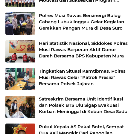
Motivasi dan Sukseskan Program
Pemerintah
Polres Musi Rawas Bersinergi Bulog
Cabang Lubuklinggau Gelar Kegiatan
Gerakkan Pangan Mura di Desa Suro
Hari Statistik Nasional, Siddokes Polres
Musi Rawas Berperan Aktif Donor
Darah Bersama BPS Kabupaten Mura
Tingkatkan Situasi Kamtibmas, Polres
Musi Rawas Gelar "Patroli Presisi"
Bersama Polsek Jajaran
Satreskrim Bersama Unit Identifikasi
dan Polsek BTS Ulu Sigap Evakuasi
Korban Meninggal di Kebun Desa Sadu
Pukul Kepala AS Pakai Botol, Sempat
Dua Kali Mangkir Dari Panggilan