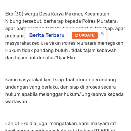
Eko (30) warga Desa Karya Makmur, Kecamatan
Nibung tersebut, berharap kepada Polres Muratara,
agar para preman tersebut bisa cepat di tangkap, agar
×
Berita Terbaru
UPDATE
premanisme tidak merajalela dan menindas
masyarakat kecil. Ia yakin Polres Muratara menegakan
Hukum tidak pandang buluh , tidak tajam kebawah
dan tajam pula ke atas."Ujar Eko.
Kami masyarakat kecil siap Taat aturan perundang
undangan yang berlaku, dan siap di proses secara
hukum apabila melanggar hukum."Ungkapnya kepada
wartawan
Lanjut Eko dia juga mengatakan, kami masyarakat
kecil perna mendengar kata kata bahwa PT.BSS di