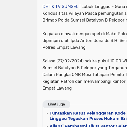
DETIK TV SUMSEL
| Lubuk Linggau - Guna
Kondusifitas wilayah Pasca pemungutan su
Brimob Polda Sumsel Batalyon B Pelopor m
Kegiatan diawali dengan apel di Mako Polr
dipimpin oleh Ipda Anton Junaidi, S.H. Se
Polres Empat Lawang
Selasa (27/02/2024) sekira pukul 10.00 W
Sumsel Batalyon B Pelopor yang Tergabun
Dalam Rangka OMB Musi Tahapan Pemilu 
kegiatan Patroli dan menyambangi kanto
Empat Lawang
Lihat juga
Tuntaskan Kasus Pelanggaran Kode E
Linggau Tegaskan Proses Hukum Bri
Aliansi Pembasmi Tikus Kantor Gelar 