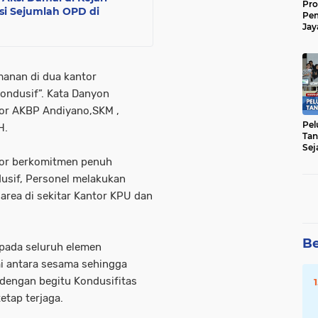
Pro
si Sejumlah OPD di
Pe
Jay
Raw
Men
anan di dua kantor
ondusif”. Kata Danyon
or AKBP Andiyano,SKM ,
Pel
H.
Tan
Sej
por berkomitmen penuh
usif, Personel melakukan
area di sekitar Kantor KPU dan
Be
pada seluruh elemen
mi antara sesama sehingga
dengan begitu Kondusifitas
tap terjaga.