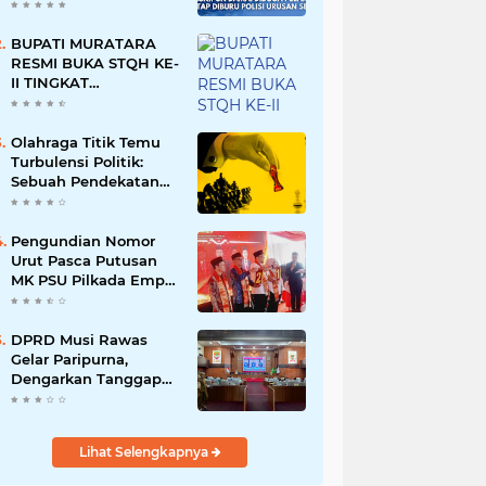
Namun Dikabarkan
Berdamai
BUPATI MURATARA
RESMI BUKA STQH KE-
II TINGKAT
KABUPATEN
MURATARA
Olahraga Titik Temu
Turbulensi Politik:
Sebuah Pendekatan
Batalnya Tuan Rumah
Piala Dunia U-20
Pengundian Nomor
Urut Pasca Putusan
MK PSU Pilkada Empat
Lawang
DPRD Musi Rawas
Gelar Paripurna,
Dengarkan Tanggapan
Bupati Terhadap 9
Raperda Inisiatif
Lihat Selengkapnya