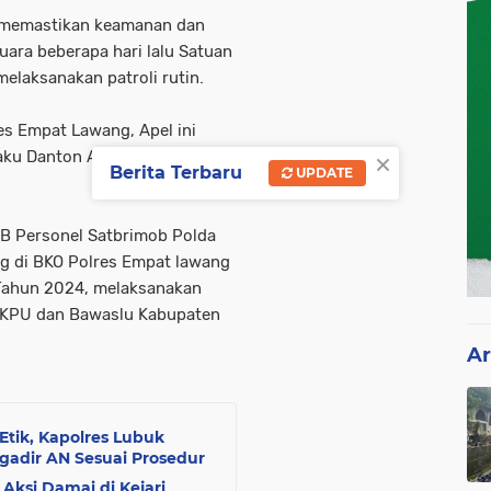
 memastikan keamanan dan
ara beberapa hari lalu Satuan
elaksanakan patroli rutin.
es Empat Lawang, Apel ini
×
laku Danton Anti Anarkis BKO
Berita Terbaru
UPDATE
IB Personel Satbrimob Polda
g di BKO Polres Empat lawang
Tahun 2024, melaksanakan
r KPU dan Bawaslu Kabupaten
Ar
tik, Kapolres Lubuk
gadir AN Sesuai Prosedur
Aksi Damai di Kejari