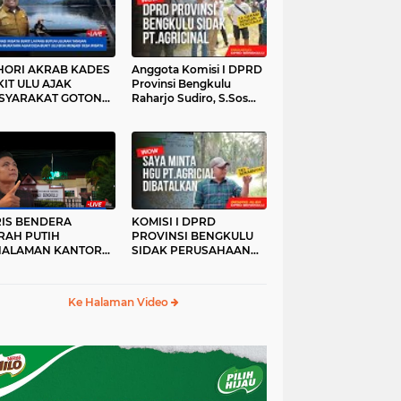
HORI AKRAB KADES
Anggota Komisi I DPRD
IT ULU AJAK
Provinsi Bengkulu
SYARAKAT GOTONG
Raharjo Sudiro, S.Sos
YONG
Sidak PT.agricinal
Bengkulu Utara
RIS BENDERA
KOMISI I DPRD
RAH PUTIH
PROVINSI BENGKULU
HALAMAN KANTOR
SIDAK PERUSAHAAN
KANWIL ATR/BPN
PT. AGRICINAL
OVINSI BENGKULU
BENGKULU UTARA
DAK DI TURUNKAN
Ke Halaman Video
MALAM HARI
RKESAN LUPA JAS
RAH