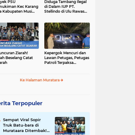
yek PSU
Diduga Tambang Ilegal
mukiman Kec Karang
di Dalam IUP PT.
a Kabupaten Musi
Stellindo di Ulu Rawas
as Utara Diduga
Menjadi Sarang Mafia
jadi Ajang Korupsi
Peti!
uncuran Ziarah!
Kepergok Mencuri dan
ah Beselang Catat
Lawan Petugas, Petugas
arah
Patroli Terpaksa
Lumpuhkan Dengan
Peluru Karet
Ke Halaman Muratara
rita Terpopuler
Sempat Viral Sopir
Truk Batu-bara di
Murataara Ditembak!