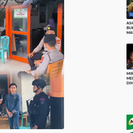
AS
BUK
MA
RO
MI
ME
DI
KA
PR
TI
DI
TE
ME