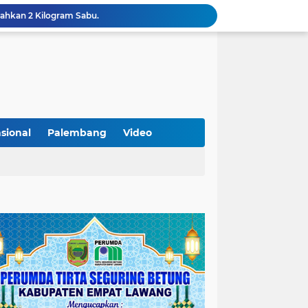
Optimalkan Penanganan Perkara, Kasi Pidum Kejari Musi Rawas Ikuti Bimtek AI dan Big Data
Gelorakan Program Strategis Nasional, Joncik Muhamad Tinjau Proyek Sekolah Rakyat Rp234 Miliar
KAMMI Muratara Sukses Gelar Talk Show Peringatan Harlah Kabupaten Musi Rawas Utara ke-13
Tutup MagangHub Batch III, Menaker Ajak Peserta Ikuti Sertifikasi Kompetensi untuk Perkuat Daya Saing
Di Balik Aksi dan Narasi Kericuhan: Memahami Manifesto Perjuangan Cipayung Plus Kota Lubuk Linggau
Tingkatkan Kualitas Insan Pers, PWI Musi Rawas Gelar Pelatihan Jurnalistik Berbasis Kompetensi dan Storytelling.
Sarat Praktik 'Asal Bapak Senang', Kebijakan Parkir Dishub Lubuklinggau Menuai Sorotan Tajam
Lantik Pejabat Baru, JM Bupati Empat Lawang: Jabatan Adalah Amanah, Segera Berinovasi Demi Empat Lawang MADANI!
sional
Palembang
Video
KAMMI Muratara Dukung MUI dalam Upaya Penegakan Hukum terhadap Aktivitas LGBT
ahkan 2 Kilogram Sabu.