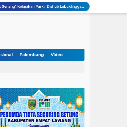
Lantik Pejabat Baru, JM Bupati Empat Lawang: Jabatan Adalah Amanah, Segera Berinovasi Demi Empat Lawang MADANI!
KAMMI Muratara Dukung MUI dalam Upaya Penegakan Hukum terhadap Aktivitas LGBT
ahkan 2 Kilogram Sabu.
Optimalkan Penanganan Perkara, Kasi Pidum Kejari Musi Rawas Ikuti Bimtek AI dan Big Data
Gelorakan Program Strategis Nasional, Joncik Muhamad Tinjau Proyek Sekolah Rakyat Rp234 Miliar
KAMMI Muratara Sukses Gelar Talk Show Peringatan Harlah Kabupaten Musi Rawas Utara ke-13
Tutup MagangHub Batch III, Menaker Ajak Peserta Ikuti Sertifikasi Kompetensi untuk Perkuat Daya Saing
Di Balik Aksi dan Narasi Kericuhan: Memahami Manifesto Perjuangan Cipayung Plus Kota Lubuk Linggau
sional
Palembang
Video
Tingkatkan Kualitas Insan Pers, PWI Musi Rawas Gelar Pelatihan Jurnalistik Berbasis Kompetensi dan Storytelling.
Sarat Praktik 'Asal Bapak Senang', Kebijakan Parkir Dishub Lubuklinggau Menuai Sorotan Tajam