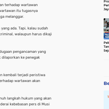
Pro
man terhadap wartawan
Pe
Jay
wartawan itu tugasnya
Raw
uga melanggar.
Men
 yang ada. Tapi, kalau sudah
riminal, walaupun harus dikaji
Pel
Tan
Sej
r dugaan pengancaman yang
k dilaporkan ke penegak
n kembali terjadi peristiwa
erhadap wartawan akan
Be
enuh langkah hukum yang akan
iderai kebebasan pers di Musi