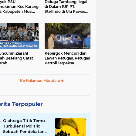
yek PSU
Diduga Tambang Ilegal
mukiman Kec Karang
di Dalam IUP PT.
a Kabupaten Musi
Stellindo di Ulu Rawas
as Utara Diduga
Menjadi Sarang Mafia
jadi Ajang Korupsi
Peti!
uncuran Ziarah!
Kepergok Mencuri dan
ah Beselang Catat
Lawan Petugas, Petugas
arah
Patroli Terpaksa
Lumpuhkan Dengan
Peluru Karet
Ke Halaman Muratara
rita Terpopuler
Olahraga Titik Temu
Turbulensi Politik:
Sebuah Pendekatan