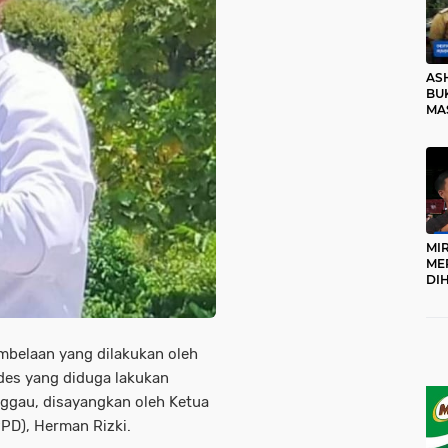
AS
BUK
MA
RO
MI
ME
DI
KA
PR
TI
DI
mbelaan yang dilakukan oleh
TE
ME
des yang diduga lakukan
ggau, disayangkan oleh Ketua
D), Herman Rizki.