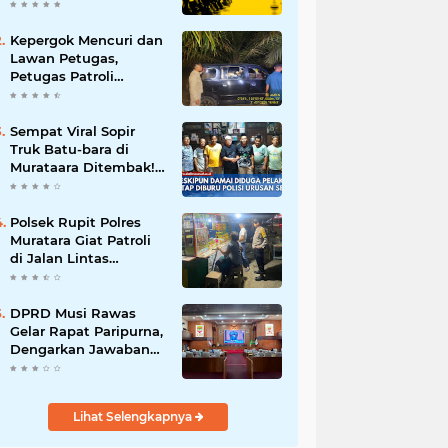
Batalnya Tuan Rumah
Piala Dunia U-20
Kepergok Mencuri dan
Lawan Petugas,
Petugas Patroli
Terpaksa Lumpuhkan
Dengan Peluru Karet
Sempat Viral Sopir
Truk Batu-bara di
Murataara Ditembak!
Namun Dikabarkan
Berdamai
Polsek Rupit Polres
Muratara Giat Patroli
di Jalan Lintas
Sumatera
DPRD Musi Rawas
Gelar Rapat Paripurna,
Dengarkan Jawaban
Eksekutif Atas 4
Raperda Tahun 2026
Lihat Selengkapnya