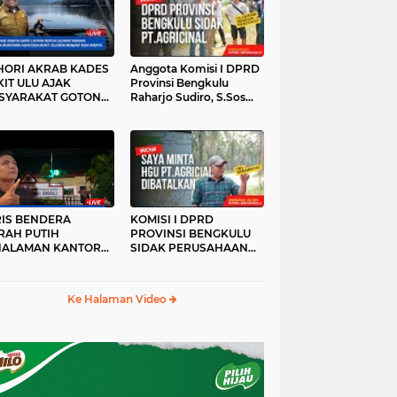
HORI AKRAB KADES
Anggota Komisi I DPRD
IT ULU AJAK
Provinsi Bengkulu
SYARAKAT GOTONG
Raharjo Sudiro, S.Sos
YONG
Sidak PT.agricinal
Bengkulu Utara
RIS BENDERA
KOMISI I DPRD
RAH PUTIH
PROVINSI BENGKULU
HALAMAN KANTOR
SIDAK PERUSAHAAN
KANWIL ATR/BPN
PT. AGRICINAL
OVINSI BENGKULU
BENGKULU UTARA
DAK DI TURUNKAN
Ke Halaman Video
MALAM HARI
RKESAN LUPA JAS
RAH