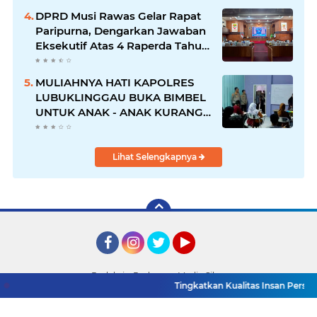
DPRD Musi Rawas Gelar Rapat
Paripurna, Dengarkan Jawaban
Eksekutif Atas 4 Raperda Tahun
2026
MULIAHNYA HATI KAPOLRES
LUBUKLINGGAU BUKA BIMBEL
UNTUK ANAK - ANAK KURANG
MAMPU
Lihat Selengkapnya
Facebook
Instagram
Twitter
YouTube
Redaksi
Pedoman Media Siber
Tingkatkan Kualitas Insan Pers, PWI Mu
Copyright ©
2026 Detik TV Sumsel