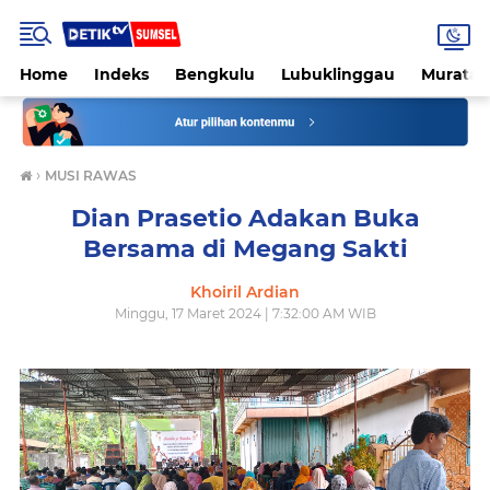
Home
Indeks
Bengkulu
Lubuklinggau
Muratar
›
MUSI RAWAS
Dian Prasetio Adakan Buka
Bersama di Megang Sakti
Khoiril Ardian
Minggu, 17 Maret 2024 | 7:32:00 AM WIB