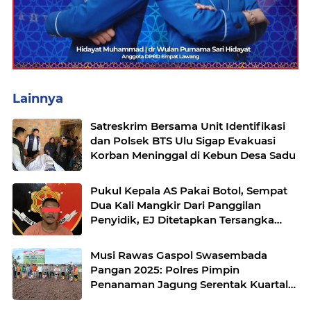
Lainnya
Satreskrim Bersama Unit Identifikasi
dan Polsek BTS Ulu Sigap Evakuasi
Korban Meninggal di Kebun Desa Sadu
Pukul Kepala AS Pakai Botol, Sempat
Dua Kali Mangkir Dari Panggilan
Penyidik, EJ Ditetapkan Tersangka
oleh Satreskrim Polres Musi Rawas
Musi Rawas Gaspol Swasembada
Pangan 2025: Polres Pimpin
Penanaman Jagung Serentak Kuartal
IV di Desa Air Satan