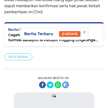
dapat memberikan konfirmasi serta hak jawab terkait
pemberitaan ini.(Tim)
×
Berita Selanjutnya
Berita Terbaru
UPDATE
Cegah Demam Berdarah, Satbrimob Polda
Sumsel Batalyon B Pelopor Fogging Lingkungan
Mako dan Asrama
MUSI RAWAS
BAGIKAN BERITA INI