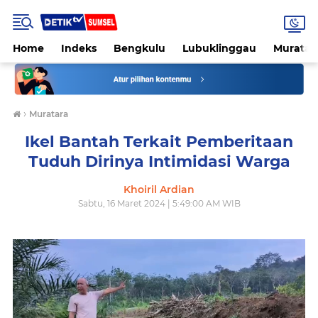
Home
Indeks
Bengkulu
Lubuklinggau
Muratar
›
Muratara
Ikel Bantah Terkait Pemberitaan
Tuduh Dirinya Intimidasi Warga
Khoiril Ardian
Sabtu, 16 Maret 2024 | 5:49:00 AM WIB