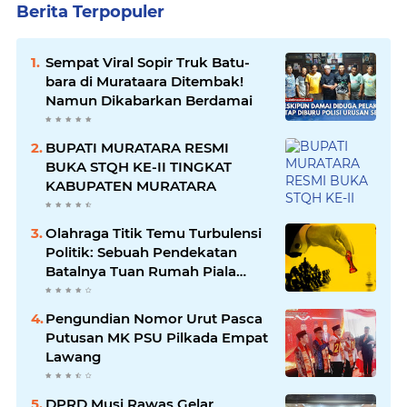
Berita Terpopuler
Sempat Viral Sopir Truk Batu-
bara di Murataara Ditembak!
Namun Dikabarkan Berdamai
BUPATI MURATARA RESMI
BUKA STQH KE-II TINGKAT
KABUPATEN MURATARA
Olahraga Titik Temu Turbulensi
Politik: Sebuah Pendekatan
Batalnya Tuan Rumah Piala
Dunia U-20
Pengundian Nomor Urut Pasca
Putusan MK PSU Pilkada Empat
Lawang
DPRD Musi Rawas Gelar