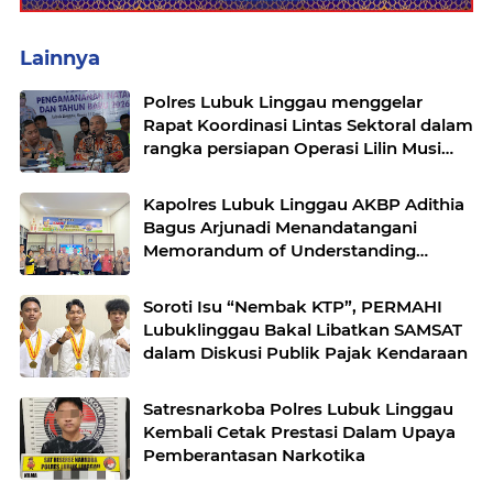
Lainnya
Polres Lubuk Linggau menggelar
Rapat Koordinasi Lintas Sektoral dalam
rangka persiapan Operasi Lilin Musi
dan pengamanan perayaan Natal 2025
Kapolres Lubuk Linggau AKBP Adithia
Bagus Arjunadi Menandatangani
Memorandum of Understanding
(MOU) bersama Kepala Dinas
Pendidikan dan Kebudayaan
Soroti Isu “Nembak KTP”, PERMAHI
Lubuklinggau Bakal Libatkan SAMSAT
dalam Diskusi Publik Pajak Kendaraan
Satresnarkoba Polres Lubuk Linggau
Kembali Cetak Prestasi Dalam Upaya
Pemberantasan Narkotika