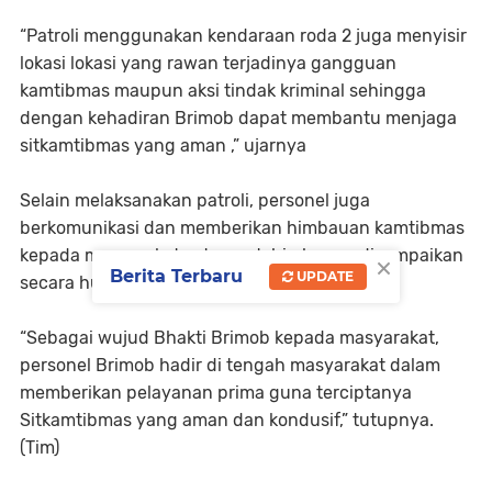
“Patroli menggunakan kendaraan roda 2 juga menyisir
lokasi lokasi yang rawan terjadinya gangguan
kamtibmas maupun aksi tindak kriminal sehingga
dengan kehadiran Brimob dapat membantu menjaga
sitkamtibmas yang aman ,” ujarnya
Selain melaksanakan patroli, personel juga
berkomunikasi dan memberikan himbauan kamtibmas
kepada masyarakat setempat. himbauan disampaikan
×
Berita Terbaru
UPDATE
secara humanis oleh personel Brimob
“Sebagai wujud Bhakti Brimob kepada masyarakat,
personel Brimob hadir di tengah masyarakat dalam
memberikan pelayanan prima guna terciptanya
Sitkamtibmas yang aman dan kondusif,” tutupnya.
(Tim)