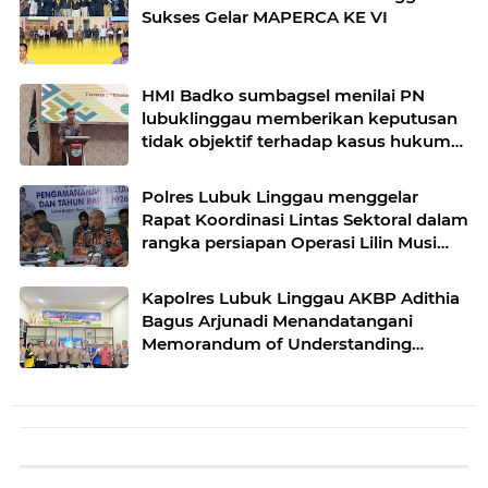
Sukses Gelar MAPERCA KE VI
HMI Badko sumbagsel menilai PN
lubuklinggau memberikan keputusan
tidak objektif terhadap kasus hukum
pak Yatman
Polres Lubuk Linggau menggelar
Rapat Koordinasi Lintas Sektoral dalam
rangka persiapan Operasi Lilin Musi
dan pengamanan perayaan Natal 2025
Kapolres Lubuk Linggau AKBP Adithia
Bagus Arjunadi Menandatangani
Memorandum of Understanding
(MOU) bersama Kepala Dinas
Pendidikan dan Kebudayaan