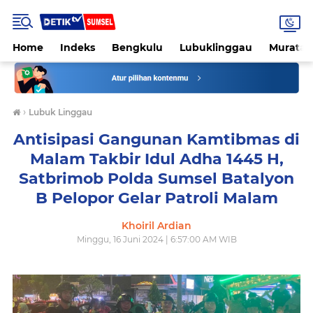
Home
Indeks
Bengkulu
Lubuklinggau
Muratar
›
Lubuk Linggau
Antisipasi Gangunan Kamtibmas di
Malam Takbir Idul Adha 1445 H,
Satbrimob Polda Sumsel Batalyon
B Pelopor Gelar Patroli Malam
Khoiril Ardian
Minggu, 16 Juni 2024 | 6:57:00 AM WIB