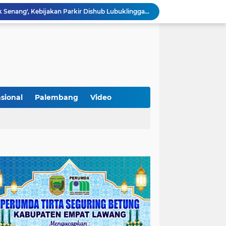
Lantik Pejabat Baru, JM Bupati Empat Lawang: Jabatan Adalah Amanah, Segera Berinovasi Demi Empat Lawang MADANI!
KAMMI Muratara Dukung MUI dalam Upaya Penegakan Hukum terhadap Aktivitas LGBT
ahkan 2 Kilogram Sabu.
Optimalkan Penanganan Perkara, Kasi Pidum Kejari Musi Rawas Ikuti Bimtek AI dan Big Data
Gelorakan Program Strategis Nasional, Joncik Muhamad Tinjau Proyek Sekolah Rakyat Rp234 Miliar
KAMMI Muratara Sukses Gelar Talk Show Peringatan Harlah Kabupaten Musi Rawas Utara ke-13
Tutup MagangHub Batch III, Menaker Ajak Peserta Ikuti Sertifikasi Kompetensi untuk Perkuat Daya Saing
Di Balik Aksi dan Narasi Kericuhan: Memahami Manifesto Perjuangan Cipayung Plus Kota Lubuk Linggau
sional
Palembang
Video
Tingkatkan Kualitas Insan Pers, PWI Musi Rawas Gelar Pelatihan Jurnalistik Berbasis Kompetensi dan Storytelling.
Sarat Praktik 'Asal Bapak Senang', Kebijakan Parkir Dishub Lubuklinggau Menuai Sorotan Tajam