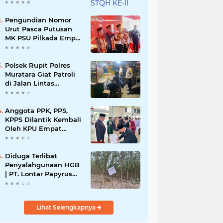
KABUPATEN
MURATARA
Pengundian Nomor
Urut Pasca Putusan
MK PSU Pilkada Empat
Lawang
Polsek Rupit Polres
Muratara Giat Patroli
di Jalan Lintas
Sumatera
Anggota PPK, PPS,
KPPS Dilantik Kembali
Oleh KPU Empat
Lawang Pasca
Putusan MK
Diduga Terlibat
Penyalahgunaan HGB
| PT. Lontar Papyrus
Bemilih Bungkam
Lihat Selengkapnya