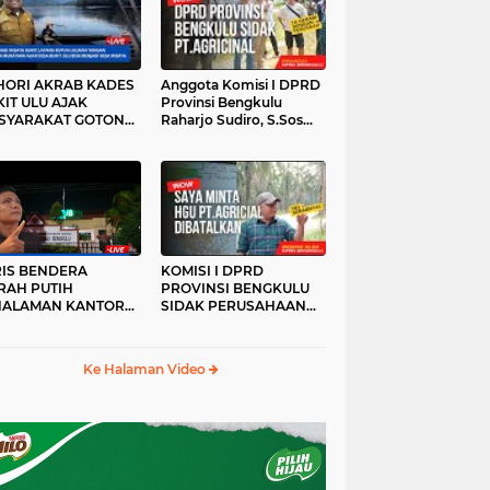
HORI AKRAB KADES
Anggota Komisi I DPRD
IT ULU AJAK
Provinsi Bengkulu
SYARAKAT GOTONG
Raharjo Sudiro, S.Sos
YONG
Sidak PT.agricinal
Bengkulu Utara
RIS BENDERA
KOMISI I DPRD
RAH PUTIH
PROVINSI BENGKULU
HALAMAN KANTOR
SIDAK PERUSAHAAN
KANWIL ATR/BPN
PT. AGRICINAL
OVINSI BENGKULU
BENGKULU UTARA
DAK DI TURUNKAN
Ke Halaman Video
MALAM HARI
RKESAN LUPA JAS
RAH