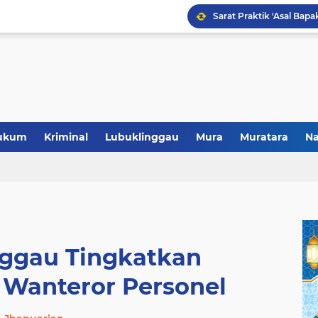
Polres Musi Rawas Musn
ukum
Kriminal
Lubuklinggau
Mura
Muratara
Na
nggau Tingkatkan
anteror Personel