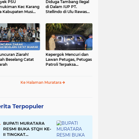
yek PSU
Diduga Tambang Ilegal
mukiman Kec Karang
di Dalam IUP PT.
a Kabupaten Musi
Stellindo di Ulu Rawas
as Utara Diduga
Menjadi Sarang Mafia
jadi Ajang Korupsi
Peti!
uncuran Ziarah!
Kepergok Mencuri dan
ah Beselang Catat
Lawan Petugas, Petugas
arah
Patroli Terpaksa
Lumpuhkan Dengan
Peluru Karet
Ke Halaman Muratara
rita Terpopuler
BUPATI MURATARA
RESMI BUKA STQH KE-
II TINGKAT