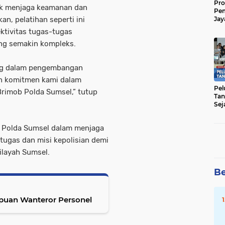
Pro
uk menjaga keamanan dan
Pe
n, pelatihan seperti ini
Jay
Raw
ktivitas tugas-tugas
Men
ng semakin kompleks.
ting dalam pengembangan
n komitmen kami dalam
Pel
rimob Polda Sumsel,” tutup
Tan
Sej
b Polda Sumsel dalam menjaga
ugas dan misi kepolisian demi
ilayah Sumsel.
Be
uan Wanteror Personel