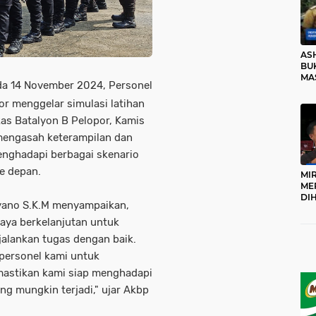
AS
BUK
MA
da 14 November 2024, Personel
RO
r menggelar simulasi latihan
s Batalyon B Pelopor, Kamis
 mengasah keterampilan dan
nghadapi berbagai skenario
e depan.
MI
ME
DI
yano S.K.M menyampaikan,
KA
PR
paya berkelanjutan untuk
TI
alankan tugas dengan baik.
DI
TE
personel kami untuk
ME
astikan kami siap menghadapi
g mungkin terjadi," ujar Akbp