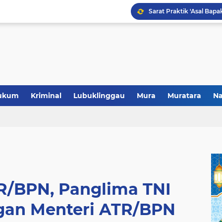
Polres Musi Rawas Musn
ukum
Kriminal
Lubuklinggau
Mura
Muratara
Na
TR/BPN, Panglima TNI
gan Menteri ATR/BPN