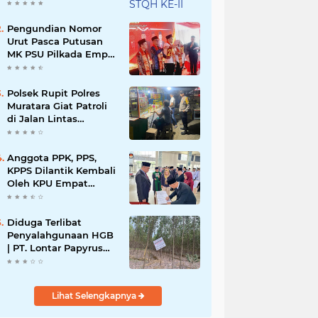
KABUPATEN
MURATARA
Pengundian Nomor
Urut Pasca Putusan
MK PSU Pilkada Empat
Lawang
Polsek Rupit Polres
Muratara Giat Patroli
di Jalan Lintas
Sumatera
Anggota PPK, PPS,
KPPS Dilantik Kembali
Oleh KPU Empat
Lawang Pasca
Putusan MK
Diduga Terlibat
Penyalahgunaan HGB
| PT. Lontar Papyrus
Bemilih Bungkam
Lihat Selengkapnya