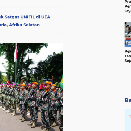
Pro
Pe
Jay
Raw
uk Satgas UNIFIL di UEA
Men
ria, Afrika Selatan
Pel
Tan
Sej
Be