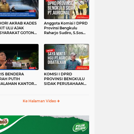
HORI AKRAB KADES
Anggota Komisi I DPRD
IT ULU AJAK
Provinsi Bengkulu
SYARAKAT GOTONG
Raharjo Sudiro, S.Sos
YONG
Sidak PT.agricinal
Bengkulu Utara
RIS BENDERA
KOMISI I DPRD
RAH PUTIH
PROVINSI BENGKULU
HALAMAN KANTOR
SIDAK PERUSAHAAN
KANWIL ATR/BPN
PT. AGRICINAL
OVINSI BENGKULU
BENGKULU UTARA
DAK DI TURUNKAN
Ke Halaman Video
MALAM HARI
RKESAN LUPA JAS
RAH