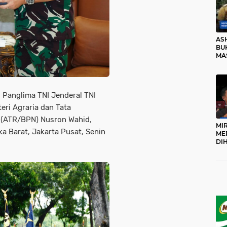
AS
BUK
MA
RO
. Panglima TNI Jenderal TNI
ri Agraria dan Tata
 (ATR/BPN) Nusron Wahid,
MI
a Barat, Jakarta Pusat, Senin
ME
DI
KA
PR
TI
DI
TE
ME