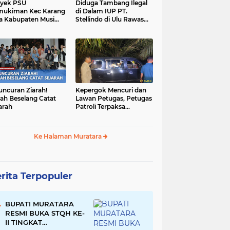
yek PSU
Diduga Tambang Ilegal
mukiman Kec Karang
di Dalam IUP PT.
a Kabupaten Musi
Stellindo di Ulu Rawas
as Utara Diduga
Menjadi Sarang Mafia
jadi Ajang Korupsi
Peti!
uncuran Ziarah!
Kepergok Mencuri dan
ah Beselang Catat
Lawan Petugas, Petugas
arah
Patroli Terpaksa
Lumpuhkan Dengan
Peluru Karet
Ke Halaman Muratara
rita Terpopuler
BUPATI MURATARA
RESMI BUKA STQH KE-
II TINGKAT