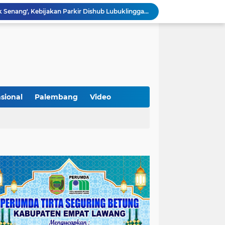
Lantik Pejabat Baru, JM Bupati Empat Lawang: Jabatan Adalah Amanah, Segera Berinovasi Demi Empat Lawang MADANI!
KAMMI Muratara Dukung MUI dalam Upaya Penegakan Hukum terhadap Aktivitas LGBT
ahkan 2 Kilogram Sabu.
Optimalkan Penanganan Perkara, Kasi Pidum Kejari Musi Rawas Ikuti Bimtek AI dan Big Data
Gelorakan Program Strategis Nasional, Joncik Muhamad Tinjau Proyek Sekolah Rakyat Rp234 Miliar
KAMMI Muratara Sukses Gelar Talk Show Peringatan Harlah Kabupaten Musi Rawas Utara ke-13
Tutup MagangHub Batch III, Menaker Ajak Peserta Ikuti Sertifikasi Kompetensi untuk Perkuat Daya Saing
Di Balik Aksi dan Narasi Kericuhan: Memahami Manifesto Perjuangan Cipayung Plus Kota Lubuk Linggau
sional
Palembang
Video
Tingkatkan Kualitas Insan Pers, PWI Musi Rawas Gelar Pelatihan Jurnalistik Berbasis Kompetensi dan Storytelling.
Sarat Praktik 'Asal Bapak Senang', Kebijakan Parkir Dishub Lubuklinggau Menuai Sorotan Tajam