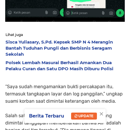
Lihat juga
Sisca Yuliasary, S.Pd. Kepsek SMP N 4 Merangin
Bantah Tuduhan Pungli dan Berbisnis Seragam
Sekolah
Polsek Lembah Masurai Berhasil Amankan Dua
Pelaku Curan dan Satu DPO Masih Diburu Polisi
“Saya sudah mengamankan bukti percakapan itu,
termasuk tangkapan layar dan log panggilan,” ungkap
suami korban saat dimintai keterangan oleh media.
×
Salah satu anggota tim pemenangan Sukur yang
Berita Terbaru
UPDATE
dimintai tanggapan membenarkan bahwa AIP adalah