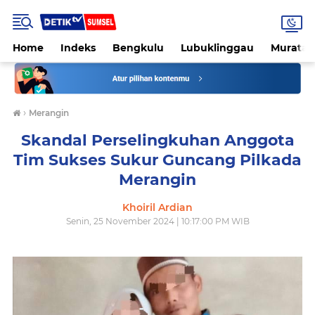
Home
Indeks
Bengkulu
Lubuklinggau
Muratar
›
Merangin
Skandal Perselingkuhan Anggota
Tim Sukses Sukur Guncang Pilkada
Merangin
Khoiril Ardian
Senin, 25 November 2024 | 10:17:00 PM WIB