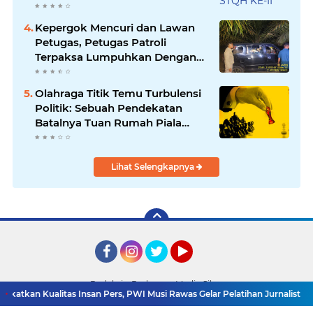
Kepergok Mencuri dan Lawan
Petugas, Petugas Patroli
Terpaksa Lumpuhkan Dengan
Peluru Karet
Olahraga Titik Temu Turbulensi
Politik: Sebuah Pendekatan
Batalnya Tuan Rumah Piala
Dunia U-20
Lihat Selengkapnya
Facebook
Instagram
Twitter
YouTube
Redaksi
Pedoman Media Siber
kan Kualitas Insan Pers, PWI Musi Rawas Gelar Pelatihan Jurnalistik Berba
Copyright ©
2026 Detik TV Sumsel