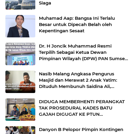
Siaga
Muhamad Aap: Bangsa Ini Terlalu
Besar untuk Dipecah Belah oleh
Kepentingan Sesaat
Dr. H Joncik Muhammad Resmi
Terpilih Sebagai Ketua Dewan
Pimpinan Wilayah (DPW) PAN Sumsel
Periode 2024–2029
Nasib Malang Angkasa Pengurus
Masjid dan Merawat 2 Anak Yatim:
Dituduh Membunuh Saidina Ali,
Angkasa, Dimana Keadilan Hukum
Dinegeri Tercinta"*
DIDUGA MEMBERHENTI PERANGKAT
TAK PROSEDURAL KADES BATU
GAJAH DIGUGAT KE PTUN
PALEMBANG!
Danyon B Pelopor Pimpin Kontingen