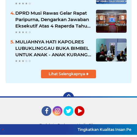
DPRD Musi Rawas Gelar Rapat
Paripurna, Dengarkan Jawaban
Eksekutif Atas 4 Raperda Tahun
2026
MULIAHNYA HATI KAPOLRES
LUBUKLINGGAU BUKA BIMBEL
UNTUK ANAK - ANAK KURANG
MAMPU
Lihat Selengkapnya
Facebook
Instagram
Twitter
YouTube
Redaksi
Pedoman Media Siber
Tingkatkan Kualitas Insan Pers, PWI M
Copyright ©
2026 Detik TV Sumsel