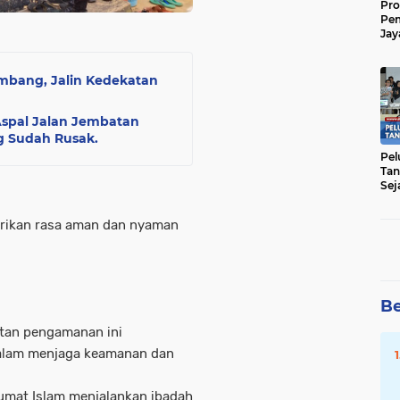
Pro
Pe
Jay
Raw
Men
ambang, Jalin Kedekatan
spal Jalan Jembatan
ng Sudah Rusak.
Pel
Tan
Sej
erikan rasa aman dan nyaman
Be
tan pengamanan ini
dalam menjaga keamanan dan
umat Islam menjalankan ibadah