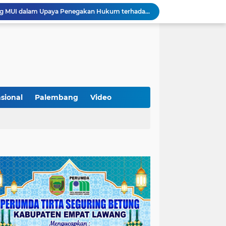
KAMMI Muratara Dukung MUI dalam Upaya Penegakan Hukum terhadap Aktivitas LGBT
ahkan 2 Kilogram Sabu.
Optimalkan Penanganan Perkara, Kasi Pidum Kejari Musi Rawas Ikuti Bimtek AI dan Big Data
Gelorakan Program Strategis Nasional, Joncik Muhamad Tinjau Proyek Sekolah Rakyat Rp234 Miliar
KAMMI Muratara Sukses Gelar Talk Show Peringatan Harlah Kabupaten Musi Rawas Utara ke-13
Tutup MagangHub Batch III, Menaker Ajak Peserta Ikuti Sertifikasi Kompetensi untuk Perkuat Daya Saing
Di Balik Aksi dan Narasi Kericuhan: Memahami Manifesto Perjuangan Cipayung Plus Kota Lubuk Linggau
Tingkatkan Kualitas Insan Pers, PWI Musi Rawas Gelar Pelatihan Jurnalistik Berbasis Kompetensi dan Storytelling.
sional
Palembang
Video
Sarat Praktik 'Asal Bapak Senang', Kebijakan Parkir Dishub Lubuklinggau Menuai Sorotan Tajam
Lantik Pejabat Baru, JM Bupati Empat Lawang: Jabatan Adalah Amanah, Segera Berinovasi Demi Empat Lawang MADANI!