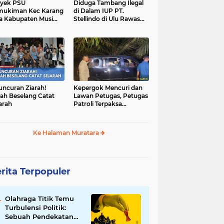
yek PSU
Diduga Tambang Ilegal
mukiman Kec Karang
di Dalam IUP PT.
a Kabupaten Musi
Stellindo di Ulu Rawas
as Utara Diduga
Menjadi Sarang Mafia
jadi Ajang Korupsi
Peti!
uncuran Ziarah!
Kepergok Mencuri dan
ah Beselang Catat
Lawan Petugas, Petugas
arah
Patroli Terpaksa
Lumpuhkan Dengan
Peluru Karet
Ke Halaman Muratara
rita Terpopuler
Olahraga Titik Temu
Turbulensi Politik:
Sebuah Pendekatan