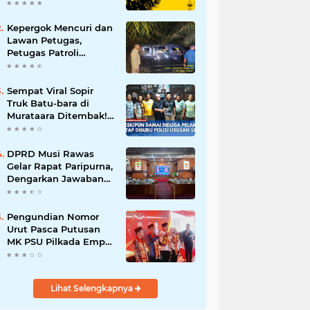
Batalnya Tuan Rumah
Piala Dunia U-20
Kepergok Mencuri dan
Lawan Petugas,
Petugas Patroli
Terpaksa Lumpuhkan
Dengan Peluru Karet
Sempat Viral Sopir
Truk Batu-bara di
Murataara Ditembak!
Namun Dikabarkan
Berdamai
DPRD Musi Rawas
Gelar Rapat Paripurna,
Dengarkan Jawaban
Eksekutif Atas 4
Raperda Tahun 2026
Pengundian Nomor
Urut Pasca Putusan
MK PSU Pilkada Empat
Lawang
Lihat Selengkapnya