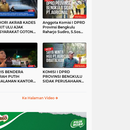
HORI AKRAB KADES
Anggota Komisi I DPRD
IT ULU AJAK
Provinsi Bengkulu
SYARAKAT GOTONG
Raharjo Sudiro, S.Sos
YONG
Sidak PT.agricinal
Bengkulu Utara
RIS BENDERA
KOMISI I DPRD
RAH PUTIH
PROVINSI BENGKULU
HALAMAN KANTOR
SIDAK PERUSAHAAN
KANWIL ATR/BPN
PT. AGRICINAL
OVINSI BENGKULU
BENGKULU UTARA
DAK DI TURUNKAN
Ke Halaman Video
MALAM HARI
RKESAN LUPA JAS
RAH