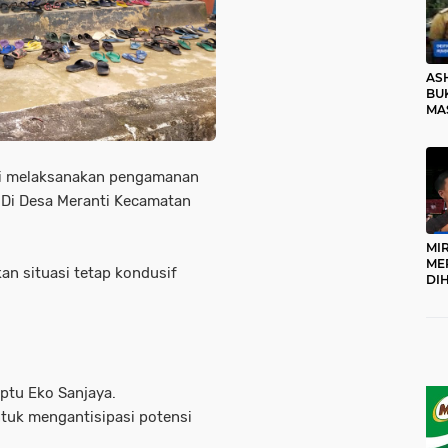
AS
BUK
MA
RO
nti melaksanakan pengamanan
m Di Desa Meranti Kecamatan
MI
ME
n situasi tetap kondusif
DI
KA
PR
TI
DI
TE
ME
ptu Eko Sanjaya.
ntuk mengantisipasi potensi