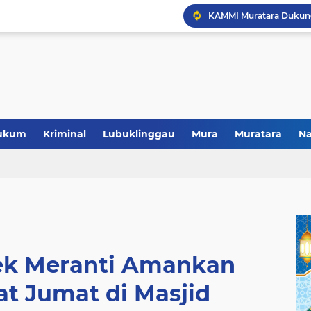
Polres Musi Rawas Musn
ukum
Kriminal
Lubuklinggau
Mura
Muratara
Na
sek Meranti Amankan
at Jumat di Masjid