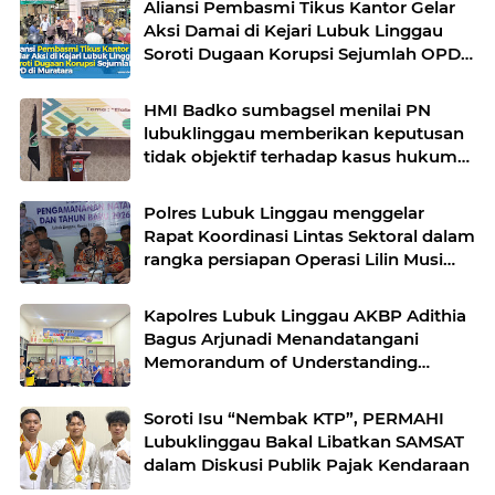
Aliansi Pembasmi Tikus Kantor Gelar
Aksi Damai di Kejari Lubuk Linggau
Soroti Dugaan Korupsi Sejumlah OPD
di Muratara
HMI Badko sumbagsel menilai PN
lubuklinggau memberikan keputusan
tidak objektif terhadap kasus hukum
pak Yatman
Polres Lubuk Linggau menggelar
Rapat Koordinasi Lintas Sektoral dalam
rangka persiapan Operasi Lilin Musi
dan pengamanan perayaan Natal 2025
Kapolres Lubuk Linggau AKBP Adithia
Bagus Arjunadi Menandatangani
Memorandum of Understanding
(MOU) bersama Kepala Dinas
Pendidikan dan Kebudayaan
Soroti Isu “Nembak KTP”, PERMAHI
Lubuklinggau Bakal Libatkan SAMSAT
dalam Diskusi Publik Pajak Kendaraan