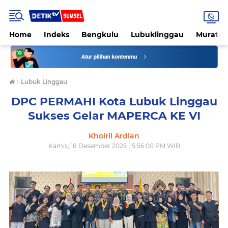
Home
Indeks
Bengkulu
Lubuklinggau
Muratar
›
Lubuk Linggau
DPC PERMAHI Kota Lubuk Linggau
Sukses Gelar MAPERCA KE VI
Khoiril Ardian
Kamis, 18 Desember 2025 | 5:56:00 PM WIB