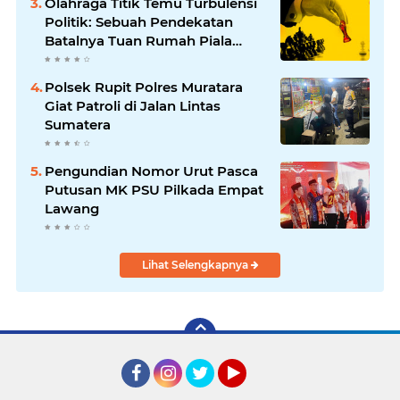
Olahraga Titik Temu Turbulensi
Politik: Sebuah Pendekatan
Batalnya Tuan Rumah Piala
Dunia U-20
Polsek Rupit Polres Muratara
Giat Patroli di Jalan Lintas
Sumatera
Pengundian Nomor Urut Pasca
Putusan MK PSU Pilkada Empat
Lawang
Lihat Selengkapnya
Facebook
Instagram
Twitter
YouTube