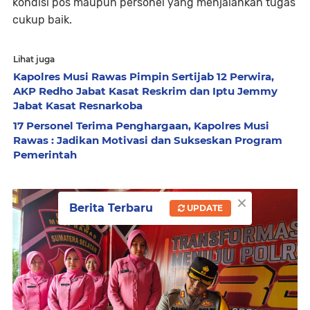
kondisi pos maupun personel yang menjalankan tugas
cukup baik.
Lihat juga
Kapolres Musi Rawas Pimpin Sertijab 12 Perwira,
AKP Redho Jabat Kasat Reskrim dan Iptu Jemmy
Jabat Kasat Resnarkoba
17 Personel Terima Penghargaan, Kapolres Musi
Rawas : Jadikan Motivasi dan Sukseskan Program
Pemerintah
×
Berita Terbaru
UPDATE