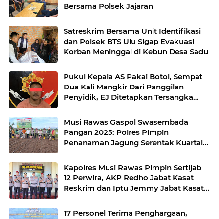
Bersama Polsek Jajaran
Satreskrim Bersama Unit Identifikasi
dan Polsek BTS Ulu Sigap Evakuasi
Korban Meninggal di Kebun Desa Sadu
Pukul Kepala AS Pakai Botol, Sempat
Dua Kali Mangkir Dari Panggilan
Penyidik, EJ Ditetapkan Tersangka
oleh Satreskrim Polres Musi Rawas
Musi Rawas Gaspol Swasembada
Pangan 2025: Polres Pimpin
Penanaman Jagung Serentak Kuartal
IV di Desa Air Satan
Kapolres Musi Rawas Pimpin Sertijab
12 Perwira, AKP Redho Jabat Kasat
Reskrim dan Iptu Jemmy Jabat Kasat
Resnarkoba
17 Personel Terima Penghargaan,