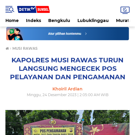
Home
Indeks
Bengkulu
Lubuklinggau
Muratar
›
MUSI RAWAS
KAPOLRES MUSI RAWAS TURUN
LANGSUNG MENGECEK POS
PELAYANAN DAN PENGAMANAN
Khoiril Ardian
Minggu, 24 Desember 2023 | 2:05:00 AM WIB