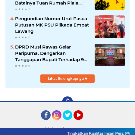
Batalnya Tuan Rumah Piala
Dunia U-20
Pengundian Nomor Urut Pasca
Putusan MK PSU Pilkada Empat
Lawang
DPRD Musi Rawas Gelar
Paripurna, Dengarkan
Tanggapan Bupati Terhadap 9
Raperda Inisiatif
Lihat Selengkapnya
Facebook
Instagram
Twitter
YouTube
Redaksi
Pedoman Media Siber
Tingkatkan Kualitas Insan Pers, PWI Musi R