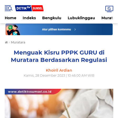
Home
Indeks
Bengkulu
Lubuklinggau
Muratar
›
Muratara
Menguak Kisru PPPK GURU di
Muratara Berdasarkan Regulasi
Khoiril Ardian
Kamis, 28 Desember 2023 | 10:46:00 AM WIB