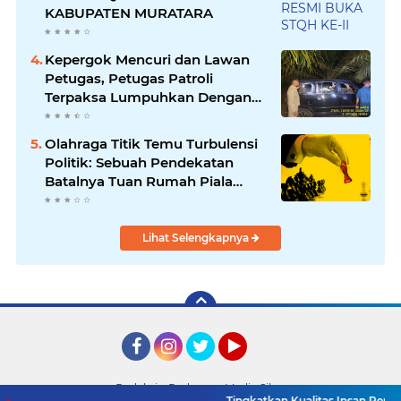
KABUPATEN MURATARA
Kepergok Mencuri dan Lawan
Petugas, Petugas Patroli
Terpaksa Lumpuhkan Dengan
Peluru Karet
Olahraga Titik Temu Turbulensi
Politik: Sebuah Pendekatan
Batalnya Tuan Rumah Piala
Dunia U-20
Lihat Selengkapnya
Facebook
Instagram
Twitter
YouTube
Redaksi
Pedoman Media Siber
Tingkatkan Kualitas Insan Pers, PWI 