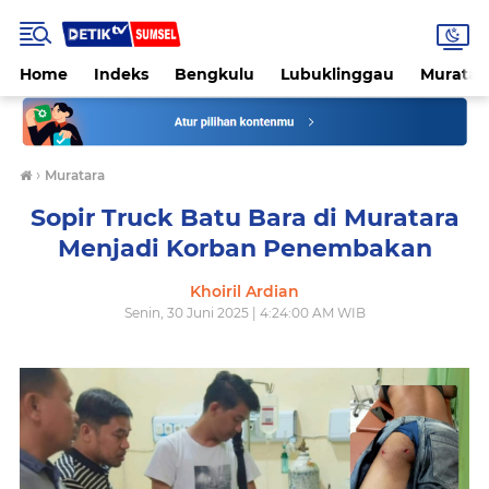
Home
Indeks
Bengkulu
Lubuklinggau
Muratar
›
Muratara
Sopir Truck Batu Bara di Muratara
Menjadi Korban Penembakan
Khoiril Ardian
Senin, 30 Juni 2025 | 4:24:00 AM WIB