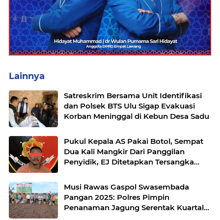
Lainnya
Satreskrim Bersama Unit Identifikasi
dan Polsek BTS Ulu Sigap Evakuasi
Korban Meninggal di Kebun Desa Sadu
Pukul Kepala AS Pakai Botol, Sempat
Dua Kali Mangkir Dari Panggilan
Penyidik, EJ Ditetapkan Tersangka
oleh Satreskrim Polres Musi Rawas
Musi Rawas Gaspol Swasembada
Pangan 2025: Polres Pimpin
Penanaman Jagung Serentak Kuartal
IV di Desa Air Satan