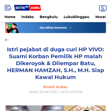
Home
Indeks
Bengkulu
Lubuklinggau
Muratar
›
Istri pejabat di duga curi HP VIVO:
Suami Korban Pemilik HP malah
Dikeroyok & Dilempar Batu,
HERMAN HAMZAH, S.H., M.H. Siap
Kawal Hukum
Khoiril Ardian
Selasa, 26 Mei 2026 | 1:46:00 AM WIB