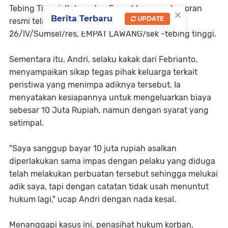
Tebing Tinggi, Kabupaten Empat Lawang. Laporan
×
Berita Terbaru
UPDATE
resmi telah tercatat dengan nomor: LP/B-
26/IV/Sumsel/res, EMPAT LAWANG/sek -tebing tinggi.
Sementara itu, Andri, selaku kakak dari Febrianto,
menyampaikan sikap tegas pihak keluarga terkait
peristiwa yang menimpa adiknya tersebut. Ia
menyatakan kesiapannya untuk mengeluarkan biaya
sebesar 10 Juta Rupiah, namun dengan syarat yang
setimpal.
"Saya sanggup bayar 10 juta rupiah asalkan
diperlakukan sama impas dengan pelaku yang diduga
telah melakukan perbuatan tersebut sehingga melukai
adik saya, tapi dengan catatan tidak usah menuntut
hukum lagi," ucap Andri dengan nada kesal.
Menanggapi kasus ini, penasihat hukum korban,