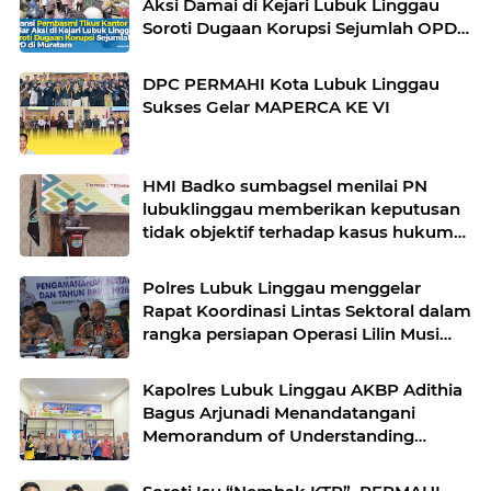
Aksi Damai di Kejari Lubuk Linggau
Soroti Dugaan Korupsi Sejumlah OPD
di Muratara
DPC PERMAHI Kota Lubuk Linggau
Sukses Gelar MAPERCA KE VI
HMI Badko sumbagsel menilai PN
lubuklinggau memberikan keputusan
tidak objektif terhadap kasus hukum
pak Yatman
Polres Lubuk Linggau menggelar
Rapat Koordinasi Lintas Sektoral dalam
rangka persiapan Operasi Lilin Musi
dan pengamanan perayaan Natal 2025
Kapolres Lubuk Linggau AKBP Adithia
Bagus Arjunadi Menandatangani
Memorandum of Understanding
(MOU) bersama Kepala Dinas
Pendidikan dan Kebudayaan