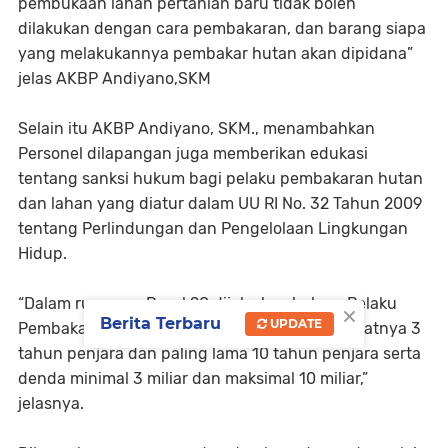
pembukaan lahan pertanian baru tidak boleh
dilakukan dengan cara pembakaran, dan barang siapa
yang melakukannya pembakar hutan akan dipidana”
jelas AKBP Andiyano,SKM
Selain itu AKBP Andiyano, SKM., menambahkan
Personel dilapangan juga memberikan edukasi
tentang sanksi hukum bagi pelaku pembakaran hutan
dan lahan yang diatur dalam UU RI No. 32 Tahun 2009
tentang Perlindungan dan Pengelolaan Lingkungan
Hidup.
“Dalam rumusan Pasal 98 dijelaskan bahwa Pelaku
×
Berita Terbaru
UPDATE
Pembakaran Hutan dan Lahan diancam secepatnya 3
tahun penjara dan paling lama 10 tahun penjara serta
denda minimal 3 miliar dan maksimal 10 miliar,”
jelasnya.