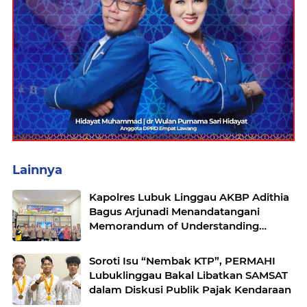
Lainnya
Kapolres Lubuk Linggau AKBP Adithia
Bagus Arjunadi Menandatangani
Memorandum of Understanding
(MOU) bersama Kepala Dinas
Pendidikan dan Kebudayaan
Soroti Isu “Nembak KTP”, PERMAHI
Lubuklinggau Bakal Libatkan SAMSAT
dalam Diskusi Publik Pajak Kendaraan