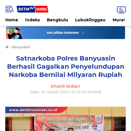
Home
Indeks
Bengkulu
Lubuklinggau
Muratar
›
Banyuasin
Satnarkoba Polres Banyuasin
Berhasil Gagalkan Penyelundupan
Narkoba Bernilai Milyaran Rupiah
Khoiril Ardian
Rabu, 24 Januari 2024 | 12:05:00 AM WIB