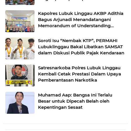
dan pengamanan perayaan Natal 2025
Kapolres Lubuk Linggau AKBP Adithia
Bagus Arjunadi Menandatangani
Memorandum of Understanding
(MOU) bersama Kepala Dinas
Pendidikan dan Kebudayaan
Soroti Isu “Nembak KTP”, PERMAHI
Lubuklinggau Bakal Libatkan SAMSAT
dalam Diskusi Publik Pajak Kendaraan
Satresnarkoba Polres Lubuk Linggau
Kembali Cetak Prestasi Dalam Upaya
Pemberantasan Narkotika
Muhamad Aap: Bangsa Ini Terlalu
Besar untuk Dipecah Belah oleh
Kepentingan Sesaat