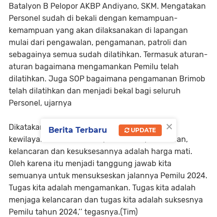
Batalyon B Pelopor AKBP Andiyano, SKM. Mengatakan
Personel sudah di bekali dengan kemampuan-
kemampuan yang akan dilaksanakan di lapangan
mulai dari pengawalan, pengamanan, patroli dan
sebagainya semua sudah dilatihkan. Termasuk aturan-
aturan bagaimana mengamankan Pemilu telah
dilatihkan. Juga SOP bagaimana pengamanan Brimob
telah dilatihkan dan menjadi bekal bagi seluruh
Personel, ujarnya
×
Dikatakan tugas Brimob adalah membackup
Berita Terbaru
UPDATE
kewilayahan. Pemilu 2024, keamanan, ketertiban,
kelancaran dan kesuksesannya adalah harga mati.
Oleh karena itu menjadi tanggung jawab kita
semuanya untuk mensukseskan jalannya Pemilu 2024.
Tugas kita adalah mengamankan. Tugas kita adalah
menjaga kelancaran dan tugas kita adalah suksesnya
Pemilu tahun 2024,’’ tegasnya.(Tim)