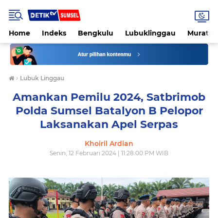
Home
Indeks
Bengkulu
Lubuklinggau
Muratar
›
Lubuk Linggau
Amankan Pemilu 2024, Satbrimob
Polda Sumsel Batalyon B Pelopor
Laksanakan Apel Serpas
Khoiril Ardian
Senin, 12 Februari 2024 | 11:28:00 PM WIB