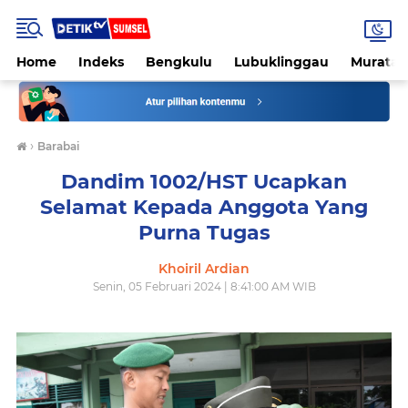
Home
Indeks
Bengkulu
Lubuklinggau
Muratar
›
Barabai
Dandim 1002/HST Ucapkan
Selamat Kepada Anggota Yang
Purna Tugas
Khoiril Ardian
Senin, 05 Februari 2024 | 8:41:00 AM WIB