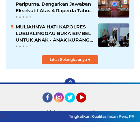
Paripurna, Dengarkan Jawaban
Eksekutif Atas 4 Raperda Tahun
2026
MULIAHNYA HATI KAPOLRES
LUBUKLINGGAU BUKA BIMBEL
UNTUK ANAK - ANAK KURANG
MAMPU
Lihat Selengkapnya
Facebook
Instagram
Twitter
YouTube
Redaksi
Pedoman Media Siber
Tingkatkan Kualitas Insan Pers, PWI Musi R
Copyright ©
2026 Detik TV Sumsel