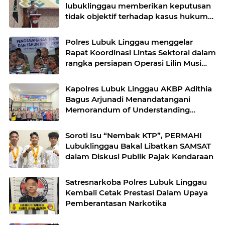
lubuklinggau memberikan keputusan
tidak objektif terhadap kasus hukum
pak Yatman
Polres Lubuk Linggau menggelar
Rapat Koordinasi Lintas Sektoral dalam
rangka persiapan Operasi Lilin Musi
dan pengamanan perayaan Natal 2025
Kapolres Lubuk Linggau AKBP Adithia
Bagus Arjunadi Menandatangani
Memorandum of Understanding
(MOU) bersama Kepala Dinas
Pendidikan dan Kebudayaan
Soroti Isu “Nembak KTP”, PERMAHI
Lubuklinggau Bakal Libatkan SAMSAT
dalam Diskusi Publik Pajak Kendaraan
Satresnarkoba Polres Lubuk Linggau
Kembali Cetak Prestasi Dalam Upaya
Pemberantasan Narkotika