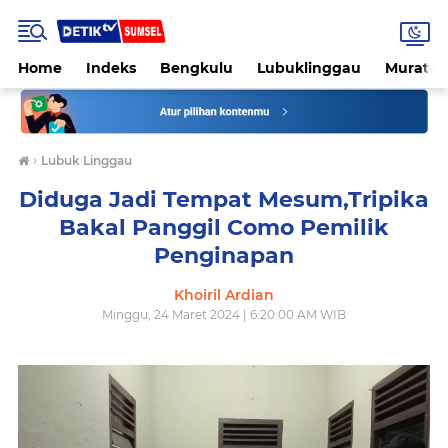
Home
Indeks
Bengkulu
Lubuklinggau
Muratar
›
Lubuk Linggau
Diduga Jadi Tempat Mesum,Tripika
Bakal Panggil Como Pemilik
Penginapan
Khoiril Ardian
Minggu, 24 Maret 2024 | 6:20:00 AM WIB