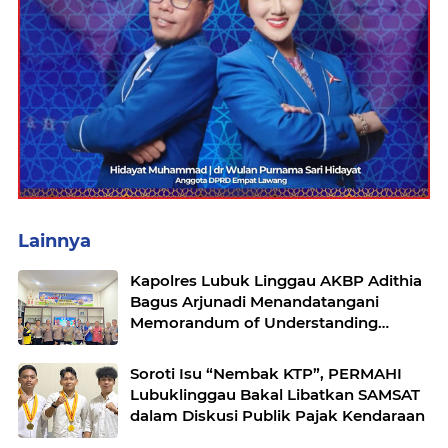
Lainnya
Kapolres Lubuk Linggau AKBP Adithia
Bagus Arjunadi Menandatangani
Memorandum of Understanding
(MOU) bersama Kepala Dinas
Pendidikan dan Kebudayaan
Soroti Isu “Nembak KTP”, PERMAHI
Lubuklinggau Bakal Libatkan SAMSAT
dalam Diskusi Publik Pajak Kendaraan