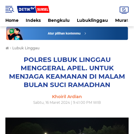
Home
Indeks
Bengkulu
Lubuklinggau
Muratar
›
Lubuk Linggau
POLRES LUBUK LINGGAU
MENGGERAL APEL. UNTUK
MENJAGA KEAMANAN DI MALAM
BULAN SUCI RAMADHAN
Khoiril Ardian
Sabtu, 16 Maret 2024 | 9:41:00 PM WIB