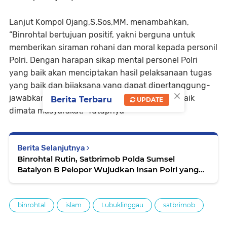
Lanjut Kompol Ojang,S.Sos,MM. menambahkan,
“Binrohtal bertujuan positif, yakni berguna untuk
memberikan siraman rohani dan moral kepada personil
Polri. Dengan harapan sikap mental personel Polri
yang baik akan menciptakan hasil pelaksanaan tugas
yang baik dan bijaksana yang dapat dipertanggung-
×
jawabkan, sehingga citra Polri akan semakin baik
Berita Terbaru
UPDATE
dimata masyarakat.” Tutupnya
Berita Selanjutnya
Binrohtal Rutin, Satbrimob Polda Sumsel
Batalyon B Pelopor Wujudkan Insan Polri yang
Beriman
binrohtal
islam
Lubuklinggau
satbrimob